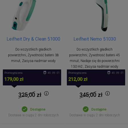
Leifheit Dry & Clean 51000
Leifheit Nemo 51030
Do wszystkich gładkich
Do wszystkich gładkich
powierzchni, Żywotność baterii 38
powierzchni, Żywotność baterii 45
minut, Zasysa nadmiar wody
minut, Nadaje się do powierzchni
130 m2, Zasysa nadmiar wody
Promocyjna cena
45 : 09 : 01
Promocyjna cena
45 : 09 : 01
179,00 zł
212,00 zł
325,00
zł
345,00
zł
Dostępne
Dostępne
Dostawa w ciągu 2 dni roboczych
Dostawa w ciągu 2 dni roboczych