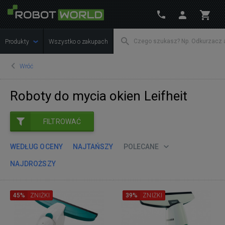
Produkty
Wszystko o zakupach
Wróć
Roboty do mycia okien Leifheit
FILTROWAĆ
WEDŁUG OCENY
NAJTAŃSZY
POLECANE
NAJDROŻSZY
45%
ZNIŻKI
39%
ZNIŻKI