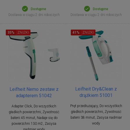
Dostępne
Dostępne
Dostawa w ciągu 2 dni roboczych
Dostawa w ciągu 2 dni roboczych
35%
ZNIŻKI
41%
ZNIŻKI
Leifheit Dry&Clean z
Leifheit Nemo zestaw z
drążkiem 51001
adapterem 51042
Pręt przedłużający, Do wszystkich
Adapter Click, Do wszystkich
gładkich powierzchni, Żywotność
gładkich powierzchni, Żywotność
baterii 38 minut, Zasysa nadmiar
baterii 45 minut, Nadaje się do
wody
powierzchni 130 m2, Zasysa
nadmiar wody