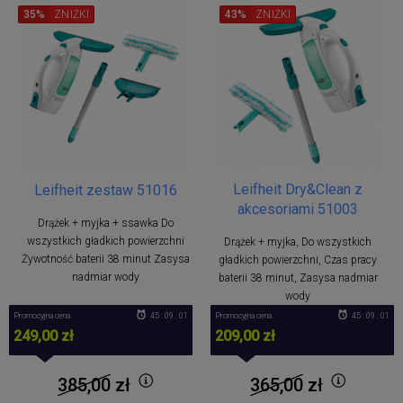
35%
ZNIŻKI
43%
ZNIŻKI
Leifheit Dry&Clean z
Leifheit zestaw 51016
akcesoriami 51003
Drążek + myjka + ssawka Do
wszystkich gładkich powierzchni
Drążek + myjka, Do wszystkich
Żywotność baterii 38 minut Zasysa
gładkich powierzchni, Czas pracy
nadmiar wody
baterii 38 minut, Zasysa nadmiar
wody
Promocyjna cena
45 : 09 : 01
Promocyjna cena
45 : 09 : 01
249,00 zł
209,00 zł
385,00
zł
365,00
zł