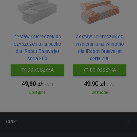
Zestaw ściereczek do
Zestaw ściereczek do
czyszczenia na sucho
wycierania na wilgotno
dla iRobot Braava jet
dla iRobot Braava jet
seria 200
seria 200
DO KOSZYKA
DO KOSZYKA
49,90 zł
49,90 zł
z VAT
z VAT
Dostępne
Dostępne
OPIS