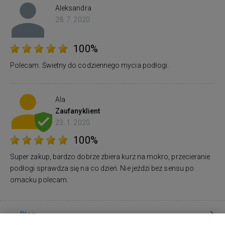
Aleksandra
28. 7. 2020
100%
Polecam. Świetny do codziennego mycia podłogi.
Ala
Zaufany
klient
23. 1. 2020
100%
Super zakup, bardzo dobrze zbiera kurz na mokro, przecieranie
podłogi sprawdza się na co dzień. Nie jeździ bez sensu po
omacku polecam.
Blog