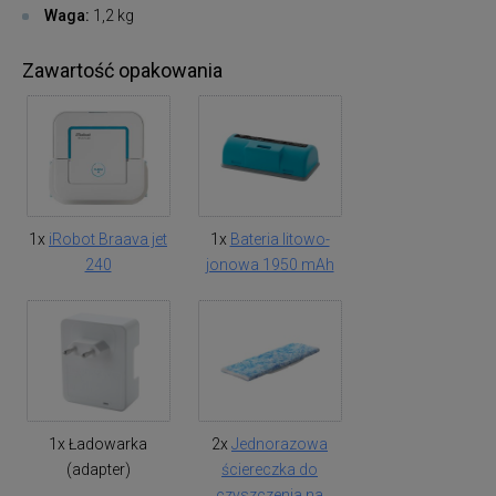
Waga:
1,2 kg
Zawartość opakowania
1x
iRobot Braava jet
1x
Bateria litowo-
240
jonowa 1950 mAh
1x Ładowarka
2x
Jednorazowa
(adapter)
ściereczka do
czyszczenia na