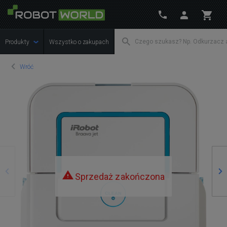
Produkty
Wszystko o zakupach
Wróć
Poprzedni
Na
Sprzedaż zakończona