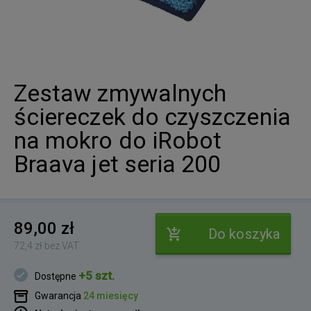
Zestaw zmywalnych
ściereczek do czyszczenia
na mokro do iRobot
Braava jet seria 200
89,00 zł
Do koszyka
72,4 zł bez VAT
+5 szt.
Dostępne
Gwarancja
24 miesięcy