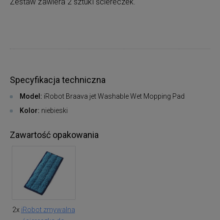
Zestaw zawiera 2 sztuki ściereczek.
Specyfikacja techniczna
Model:
iRobot Braava jet Washable Wet Mopping Pad
Kolor:
niebieski
Zawartość opakowania
2x
iRobot zmywalna