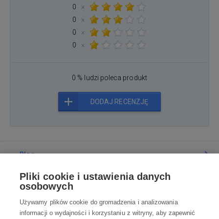
0
×
0
×
0
×
0
×
0 % ludzi poleca produkt
DODAJ RECENZJĘ
Blog
Pliki cookie i ustawienia danych
Poradnia
osobowych
Używamy plików cookie do gromadzenia i analizowania
Wszystko o zakupach
informacji o wydajności i korzystaniu z witryny, aby zapewnić