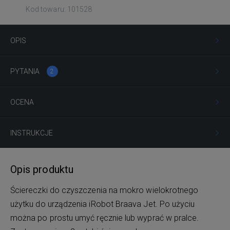
Kod towaru: 101528
OPIS
PYTANIA
2
OCENA
INSTRUKCJE
Opis produktu
Ściereczki do czyszczenia na mokro wielokrotnego
użytku do urządzenia iRobot Braava Jet. Po użyciu
można po prostu umyć ręcznie lub wyprać w pralce.