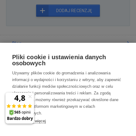
DODAJ RECENZJĘ
Blog
Pliki cookie i ustawienia danych
Poradnia
osobowych
Używamy plików cookie do gromadzenia i analizowania
Wszystko o zakupach
informacji o wydajności i korzystaniu z witryny, aby zapewnić
działanie funkcji mediów społecznościowych oraz w celu
ulepszania i personalizowania treści i reklam. Za zgodą
Kontakt
użytkownika możemy również przekazywać określone dane
osobowe platformom marketingowym w celach
Skontaktuj się z Nami
marketingowych.
Dowiedz się więcej
info@robotworld.pl
×
A może zniżka 35 zł