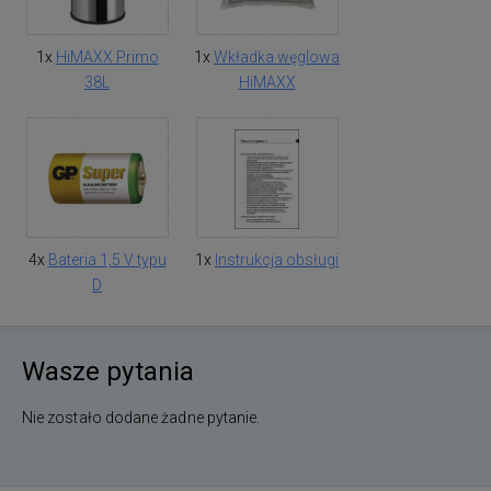
1x
HiMAXX Primo
1x
Wkładka węglowa
38L
HiMAXX
4x
Bateria 1,5 V typu
1x
Instrukcja obsługi
D
Wasze pytania
Nie zostało dodane żadne pytanie.