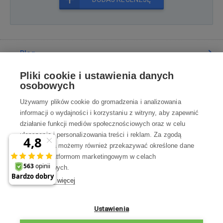
Blog
Pliki cookie i ustawienia danych
Poradnia
osobowych
Używamy plików cookie do gromadzenia i analizowania
Wszystko o zakupach
informacji o wydajności i korzystaniu z witryny, aby zapewnić
działanie funkcji mediów społecznościowych oraz w celu
ulepszania i personalizowania treści i reklam. Za zgodą
Kontakt
użytkownika możemy również przekazywać określone dane
osobowe platformom marketingowym w celach
Skontaktuj się z Nami
marketingowych.
Dowiedz się więcej
info@robotworld.pl
×
A może zniżka 35 zł
22 211 67 00
Pon-Pt 8:00—17:00
Ustawienia
na pierwsze zakupy?