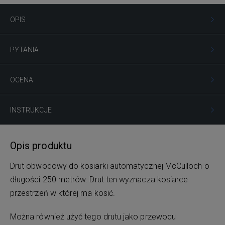
OPIS
PYTANIA
OCENA
INSTRUKCJE
Opis produktu
Drut obwodowy do kosiarki automatycznej McCulloch o
długości 250 metrów. Drut ten wyznacza kosiarce
przestrzeń w której ma kosić.
Można również użyć tego drutu jako przewodu