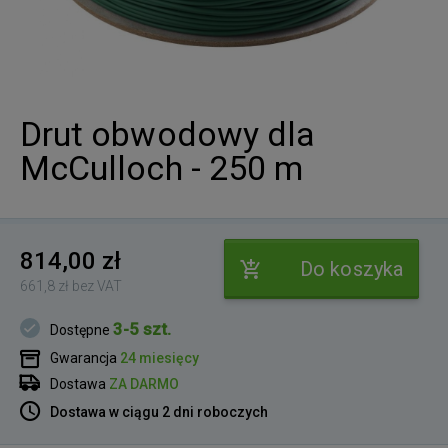
Drut obwodowy dla
McCulloch - 250 m
814,00 zł
Do koszyka
661,8 zł bez VAT
3-5 szt.
Dostępne
Gwarancja
24 miesięcy
Dostawa
ZA DARMO
Dostawa w ciągu 2 dni roboczych