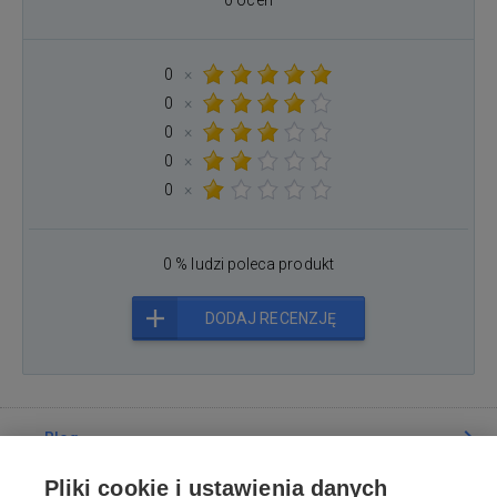
0
×
0
×
0
×
0
×
0
×
0 % ludzi poleca produkt
DODAJ RECENZJĘ
Blog
Pliki cookie i ustawienia danych