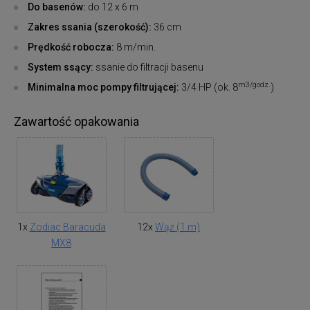
Do basenów:
do 12 x 6 m
Zakres ssania (szerokość):
36 cm
Prędkość robocza:
8 m/min.
System ssący:
ssanie do filtracji basenu
m3/godz.
Minimalna moc pompy filtrującej:
3/4 HP (ok. 8
)
Zawartość opakowania
1x
Zodiac Baracuda
12x
Wąż (1 m)
MX8