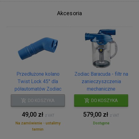
Akcesoria
Przedłużone kolano
Zodiac Baracuda - filtr na
Twist Lock 45° dla
zanieczyszczenia
półautomatów Zodiac
mechaniczne
DO KOSZYKA
DO KOSZYKA
49,00 zł
579,00 zł
z VAT
z VAT
Na zamówienie - ustalimy
Dostępne
termin