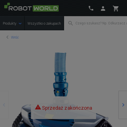
Produkty
Wszystko o zakupach
Wróć
Poprzedni
Na
Sprzedaż zakończona