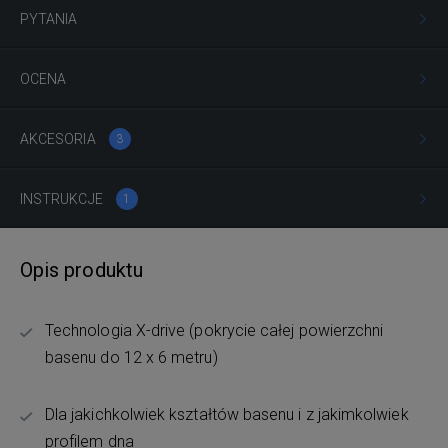
PYTANIA
OCENA
AKCESORIA
3
INSTRUKCJE
1
Opis produktu
Technologia X-drive (pokrycie całej powierzchni
basenu do 12 x 6 metru)
Dla jakichkolwiek kształtów basenu i z jakimkolwiek
profilem dna