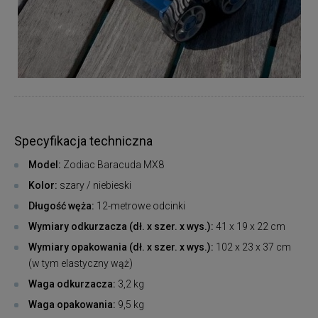
Specyfikacja techniczna
Model:
Zodiac Baracuda MX8
Kolor:
szary / niebieski
Długość węża:
12-metrowe odcinki
Wymiary odkurzacza (dł. x szer. x wys.):
41 x 19 x 22 cm
Wymiary opakowania (dł. x szer. x wys.):
102 x 23 x 37 cm
(w tym elastyczny wąż)
Waga odkurzacza:
3,2 kg
Waga opakowania:
9,5 kg