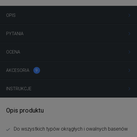
OPIS
PYTANIA
OCENA
AKCESORIA
9
INSTRUKCJE
Opis produktu
Do wszystkich typów okrągłych i owalnych basenów