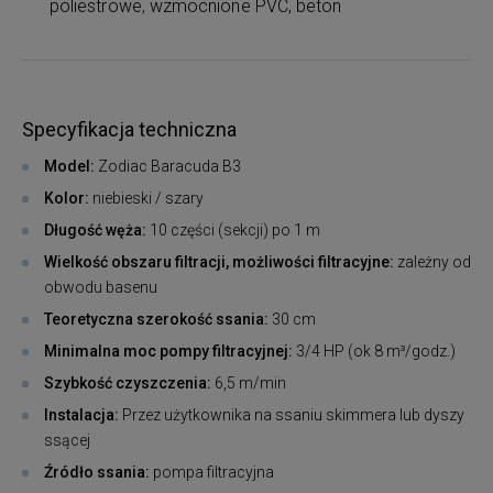
poliestrowe, wzmocnione PVC, beton
Specyfikacja techniczna
Model:
Zodiac Baracuda B3
Kolor:
niebieski / szary
Długość węża:
10 części (sekcji) po 1 m
Wielkość obszaru filtracji, możliwości filtracyjne:
zależny od
obwodu basenu
Teoretyczna szerokość ssania:
30 cm
Minimalna moc pompy filtracyjnej:
3/4 HP (ok 8 m³/godz.)
Szybkość czyszczenia:
6,5 m/min
Instalacja:
Przez użytkownika na ssaniu skimmera lub dyszy
ssącej
Źródło ssania:
pompa filtracyjna