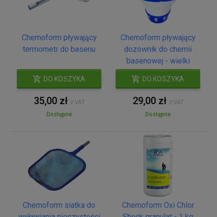
Chemoform pływający
Chemoform pływający
termometr do basenu
dozownik do chemii
basenowej - wielki
DO KOSZYKA
DO KOSZYKA
35,00 zł
29,00 zł
z VAT
z VAT
Dostępne
Dostępne
Chemoform siatka do
Chemoform Oxi Chlor
wyławiania nieczystości
Shock granulat - 1 kg