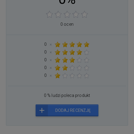
0 ocen
0
×
0
×
0
×
0
×
0
×
0 % ludzi poleca produkt
DODAJ RECENZJĘ