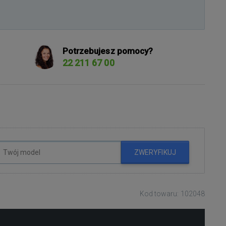
Potrzebujesz pomocy?
22 211 67 00
ZWERYFIKUJ
Kod towaru: 102048