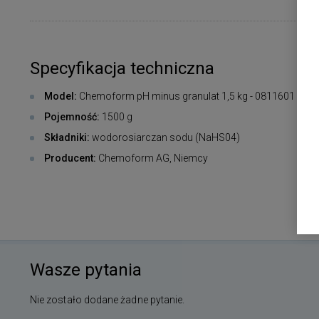
Specyfikacja techniczna
Model:
Chemoform pH minus granulat 1,5 kg - 0811601
Pojemność:
1500 g
Składniki:
wodorosiarczan sodu (NaHS04)
Producent:
Chemoform AG, Niemcy
Wasze pytania
Nie zostało dodane żadne pytanie.