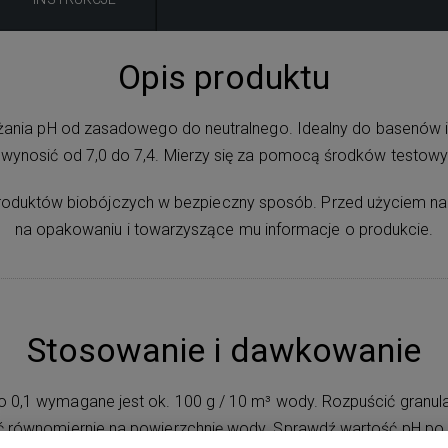
Opis produktu
niżania pH od zasadowego do neutralnego. Idealny do basenów
 wynosić od 7,0 do 7,4. Mierzy się za pomocą środków testow
oduktów biobójczych w bezpieczny sposób. Przed użyciem na
na opakowaniu i towarzyszące mu informacje o produkcie.
Stosowanie i dawkowanie
 0,1 wymagane jest ok. 100 g / 10 m³ wody. Rozpuścić granu
ć równomiernie na powierzchnię wody. Sprawdź wartość pH po 