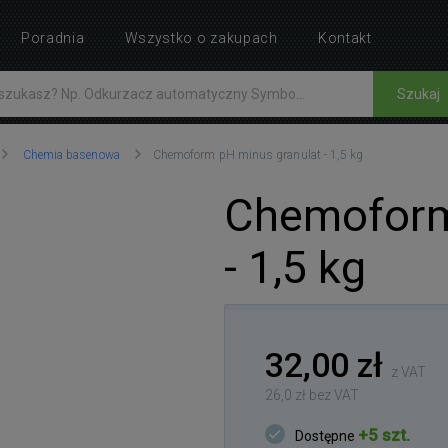
Poradnia
Wszystko o zakupach
Kontakt
Szukaj
Chemia basenowa
Chemoform pH minus granulat - 1,5 kg
Chemoform
- 1,5 kg
32,00 zł
z VAT
26,0 zł bez VAT
+5 szt.
Dostępne