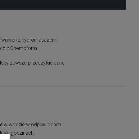
 i wanien z hydromasażem.
ych z Chemoform.
leży zawsze przeczytać dane
lat w wodzie w odpowiednim
kilku godzinach.