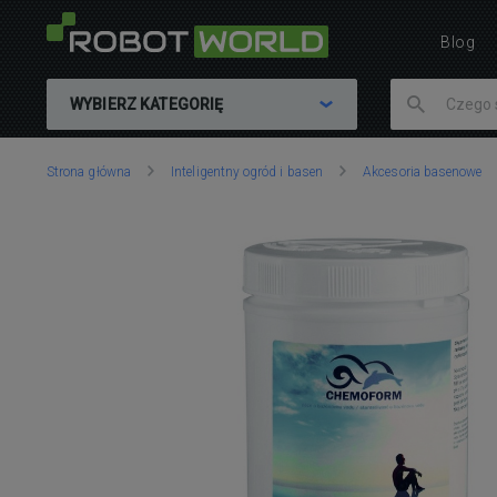
Blog
WYBIERZ KATEGORIĘ
Znajdujesz
Strona główna
Inteligentny ogród i basen
Akcesoria basenowe
się
tutaj: