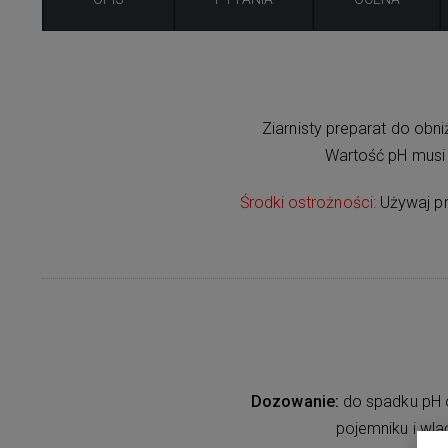
Ziarnisty preparat do ob
Wartość pH musi
Środki ostrożności:
Używaj pr
Dozowanie:
do spadku pH o
pojemniku i wla