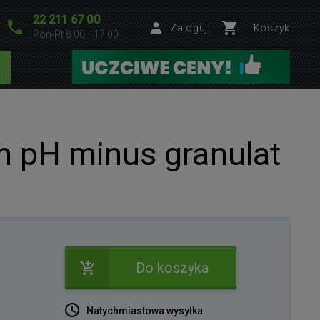
22 211 67 00
Zaloguj
Koszyk
Pon-Pt 8:00—17:00
 pH minus granulat
Do koszyka
Natychmiastowa wysyłka