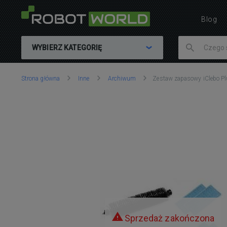
Blog
WYBIERZ KATEGORIĘ
Znajdujesz
Strona główna
Inne
Archiwum
Zestaw zapasowy iClebo Pl
się
tutaj:
Sprzedaż zakończona