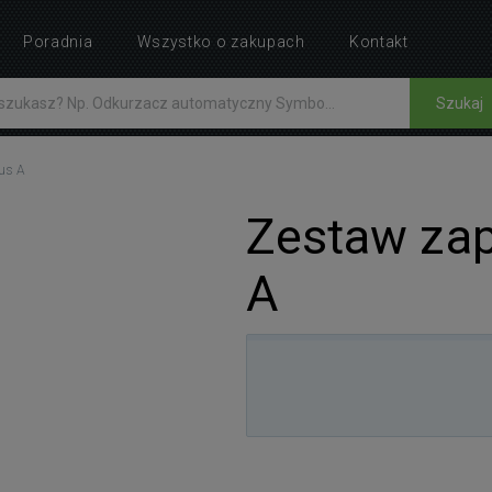
Poradnia
Wszystko o zakupach
Kontakt
Szukaj
us A
Zestaw zap
A