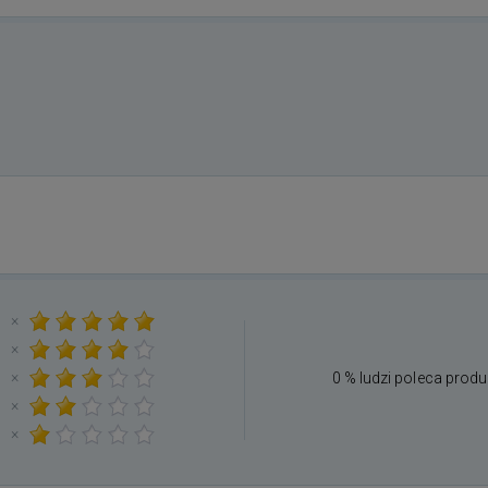
×
×
×
0 % ludzi poleca produ
×
×