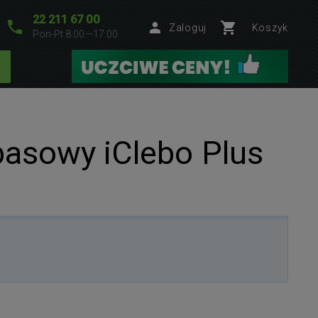
22 211 67 00
Zaloguj
Koszyk
Pon-Pt 8:00—17:00
asowy iClebo Plus