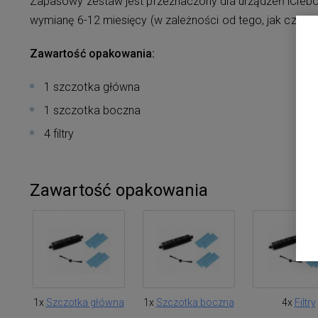
Zapasowy zestaw jest przeznaczony dla urządzeń iClebo 
wymianę 6-12 miesięcy (w zależności od tego, jak często i
Zawartość opakowania:
1 szczotka główna
1 szczotka boczna
4 filtry
Zawartość opakowania
1x
Szczotka główna
1x
Szczotka boczna
4x
Filtry