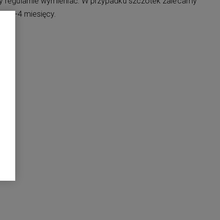
ży regularnie wymieniać. W przypadku szczotek zalecamy
 od 3-4 miesięcy.