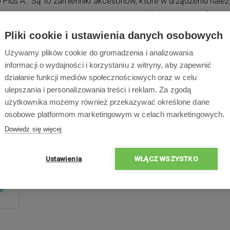
Plus A.. Są to zamienniki akcesoriów, które w urządzeniu nale
 na jakiej powierzchni jest używany robot) w przypadku filtrów
Pliki cookie i ustawienia danych osobowych
Używamy plików cookie do gromadzenia i analizowania
informacji o wydajności i korzystaniu z witryny, aby zapewnić
działanie funkcji mediów społecznościowych oraz w celu
ulepszania i personalizowania treści i reklam. Za zgodą
użytkownika możemy również przekazywać określone dane
osobowe platformom marketingowym w celach marketingowych.
Dowiedz się więcej
Ustawienia
WŁĄCZ WSZYSTKO