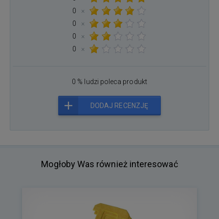
0
×
0
×
0
×
0
×
0 % ludzi poleca produkt
DODAJ RECENZJĘ
Mogłoby Was również interesować