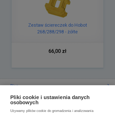
Zestaw ściereczek do Hobot
268/288/298 - żółte
66,00 zł
Blog
Pliki cookie i ustawienia danych
Poradnia
osobowych
Używamy plików cookie do gromadzenia i analizowania
Wszystko o zakupach