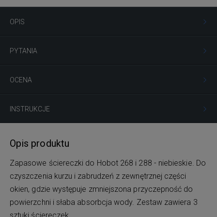
OPIS
PYTANIA
OCENA
INSTRUKCJE
Opis produktu
Zapasowe ściereczki do Hobot 268 i 288 - niebieskie. Do
czyszczenia kurzu i zabrudzeń z zewnętrznej części
okien, gdzie występuje zmniejszona przyczepność do
powierzchni i słaba absorbcja wody. Zestaw zawiera 3
sztuki ściereczek.