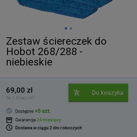
Zestaw ściereczek do
Hobot 268/288 -
niebieskie
69,00 zł
Do koszyka
56,1 zł bez VAT
+5 szt.
Dostępne
Gwarancja
24 miesięcy
Dostawa w ciągu 2 dni roboczych