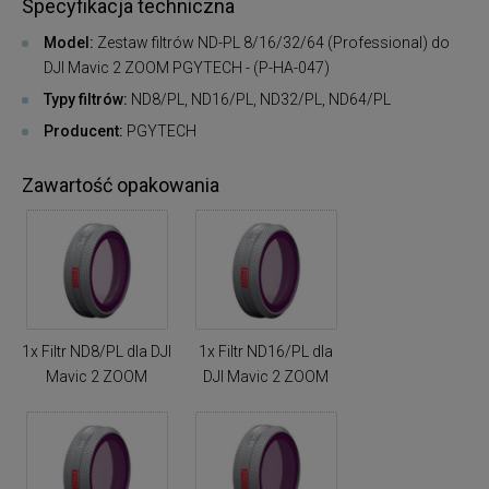
Specyfikacja techniczna
Model:
Zestaw filtrów ND-PL 8/16/32/64 (Professional) do
DJI Mavic 2 ZOOM PGYTECH - (P-HA-047)
Typy filtrów:
ND8/PL, ND16/PL, ND32/PL, ND64/PL
Producent:
PGYTECH
Zawartość opakowania
1x Filtr ND8/PL dla DJI
1x Filtr ND16/PL dla
Mavic 2 ZOOM
DJI Mavic 2 ZOOM