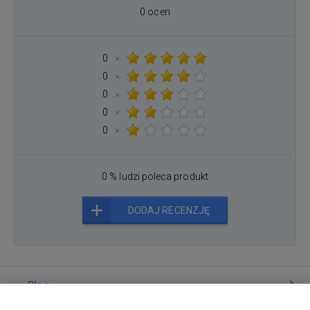
0 ocen
0
×
0
×
0
×
0
×
0
×
0 % ludzi poleca produkt
DODAJ RECENZJĘ
Blog