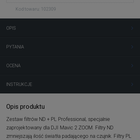
Kod towaru: 102309
OPIS
PYTANIA
OCENA
INSTRUKCJE
Opis produktu
Zestaw filtrów ND + PL Professional, specjalnie
zaprojektowany dla DJI Mavic 2 ZOOM. Filtry ND
zmniejszają ilość światła padającego na czujnik. Filtry PL