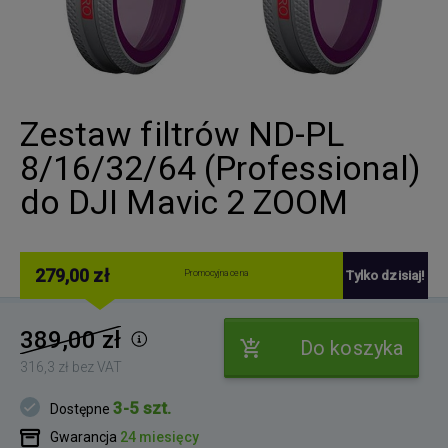
Zestaw filtrów ND-PL
8/16/32/64 (Professional)
do DJI Mavic 2 ZOOM
279,00 zł
Promocyjna cena
Tylko dzisiaj!
389,00 zł
Do koszyka
316,3 zł bez VAT
3-5 szt.
Dostępne
Gwarancja
24 miesięcy