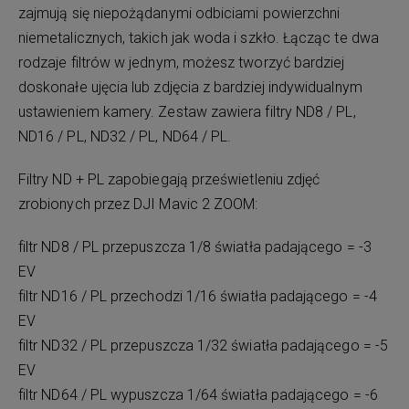
zajmują się niepożądanymi odbiciami powierzchni
niemetalicznych, takich jak woda i szkło. Łącząc te dwa
rodzaje filtrów w jednym, możesz tworzyć bardziej
doskonałe ujęcia lub zdjęcia z bardziej indywidualnym
ustawieniem kamery. Zestaw zawiera filtry ND8 / PL,
ND16 / PL, ND32 / PL, ND64 / PL.
Filtry ND + PL zapobiegają prześwietleniu zdjęć
zrobionych przez DJI Mavic 2 ZOOM:
filtr ND8 / PL przepuszcza 1/8 światła padającego = -3
EV
filtr ND16 / PL przechodzi 1/16 światła padającego = -4
EV
filtr ND32 / PL przepuszcza 1/32 światła padającego = -5
EV
filtr ND64 / PL wypuszcza 1/64 światła padającego = -6