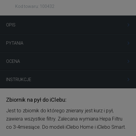
Kod towaru: 100432
OPIS
PYTANIA
OCENA
INSTRUKCJE
Zbiornik na pył do iClebu:
Jest to zbiornik do którego znierany jest kurz i pył,
zawiera wszystkie filtry. Zalecana wymiana Hepa Filtru
co 3-4miesiące. Do modeli iClebo Home i iClebo Smart.