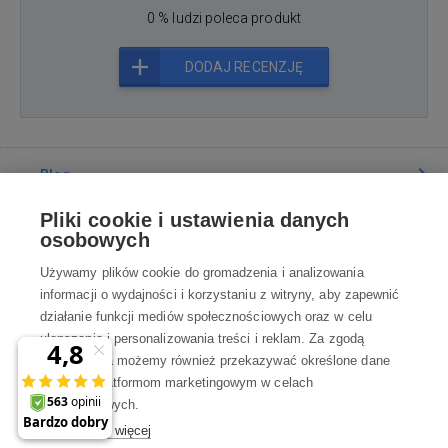
0 % ludzi poleca produkt
DODAJ RECENZJĘ
Blog
Pliki cookie i ustawienia danych
Poradnia
osobowych
Używamy plików cookie do gromadzenia i analizowania
Wszystko o zakupach
informacji o wydajności i korzystaniu z witryny, aby zapewnić
działanie funkcji mediów społecznościowych oraz w celu
ulepszania i personalizowania treści i reklam. Za zgodą
Kontakt
użytkownika możemy również przekazywać określone dane
osobowe platformom marketingowym w celach
Skontaktuj się z Nami
marketingowych.
Dowiedz się więcej