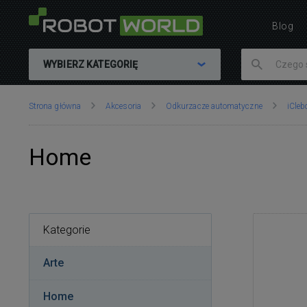
Blog
WYBIERZ KATEGORIĘ
Znajdujesz
Strona główna
Akcesoria
Odkurzacze automatyczne
iCleb
się
tutaj:
Home
Kategorie
Arte
Home