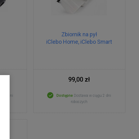
Zbiornik na pył
iClebo Home, iClebo Smart
99,00 zł
gu 2 dni
Dostępne
Dostawa w ciągu 2 dni
roboczych