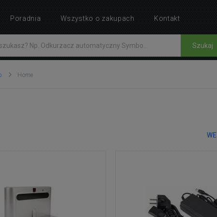
Poradnia
Wszystko o zakupach
Kontakt
Szukaj
o
Home
WE