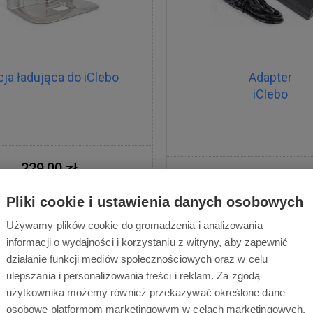
cja ładująca do iClebo
Adapter
iClebo
229,00 zł
163,00 zł
Pliki cookie i ustawienia danych osobowych
Dostępne
Dostawa w ciągu 2 dni
Dostępne
Dostawa w cią
roboczych
Używamy plików cookie do gromadzenia i analizowania
roboczych
informacji o wydajności i korzystaniu z witryny, aby zapewnić
działanie funkcji mediów społecznościowych oraz w celu
ulepszania i personalizowania treści i reklam. Za zgodą
użytkownika możemy również przekazywać określone dane
osobowe platformom marketingowym w celach marketingowych.