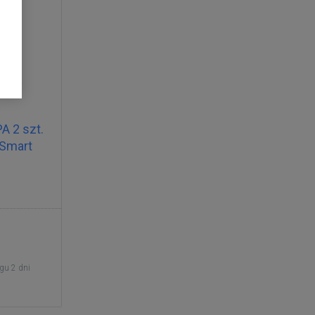
PA 2 szt.
 Smart
gu 2 dni