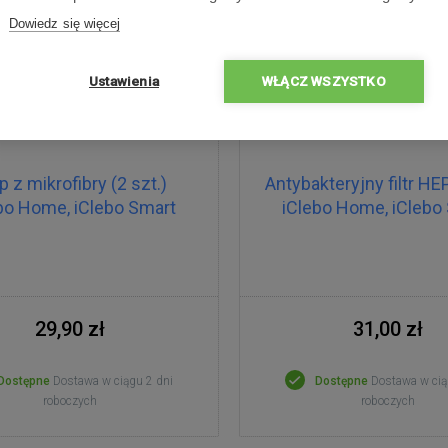
Dowiedz się więcej
Ustawienia
WŁĄCZ WSZYSTKO
 z mikrofibry (2 szt.)
Antybakteryjny filtr HE
bo Home, iClebo Smart
iClebo Home, iClebo
29,90 zł
31,00 zł
Dostępne
Dostawa w ciągu 2 dni
Dostępne
Dostawa w cią
roboczych
roboczych