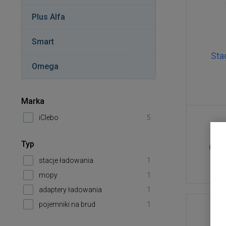
Plus Alfa
Smart
Sta
Omega
Marka
iClebo
5
Typ
stacje ładowania
1
mopy
1
adaptery ładowania
1
pojemniki na brud
1