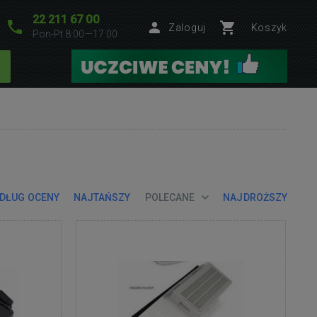
22 211 67 00
Zaloguj
Koszyk
Pon-Pt 8:00—17:00
DŁUG OCENY
NAJTAŃSZY
POLECANE
NAJDROŻSZY