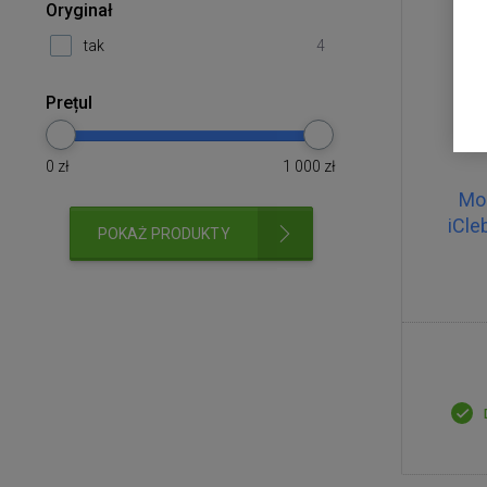
Oryginał
tak
4
Prețul
0
zł
1 000
zł
Mop
iCle
POKAŻ PRODUKTY