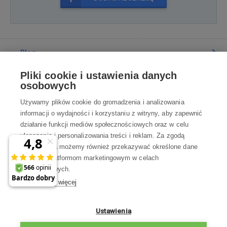
Blog
Pliki cookie i ustawienia danych
Poradnia
osobowych
Używamy plików cookie do gromadzenia i analizowania
Wszystko o zakupach
informacji o wydajności i korzystaniu z witryny, aby zapewnić
działanie funkcji mediów społecznościowych oraz w celu
ulepszania i personalizowania treści i reklam. Za zgodą
Kontakt
użytkownika możemy również przekazywać określone dane
osobowe platformom marketingowym w celach
Skontaktuj się z Nami
marketingowych.
Dowiedz się więcej
info@robotworld.pl
×
A może zniżka 35 zł
22 211 67 00
Pon-Pt 8:00—17:00
Ustawienia
na pierwsze zakupy?