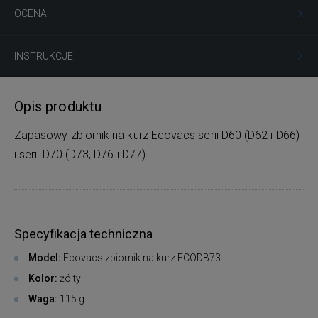
OCENA
INSTRUKCJE
Opis produktu
Zapasowy zbiornik na kurz Ecovacs serii D60 (D62 i D66)
i serii D70 (D73, D76 i D77).
Specyfikacja techniczna
Model:
Ecovacs zbiornik na kurz ECODB73
Kolor:
żólty
Waga:
115 g