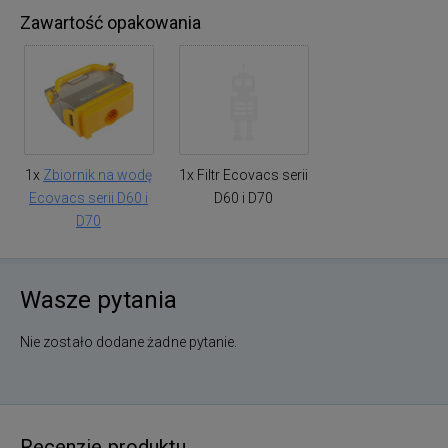
Zawartość opakowania
1x
Zbiornik na wodę
1x Filtr Ecovacs serii
Ecovacs serii D60 i
D60 i D70
D70
Wasze pytania
Nie zostało dodane żadne pytanie.
Recenzje produktu