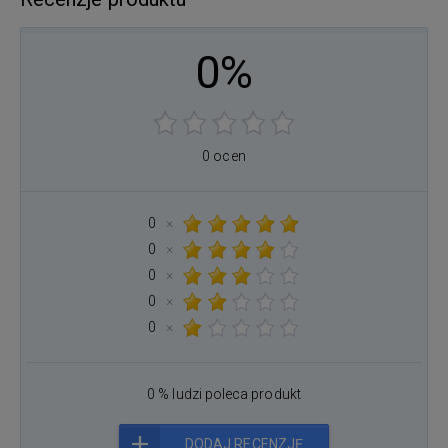
0%
0 ocen
0
×
0
×
0
×
0
×
0
×
0 % ludzi poleca produkt
DODAJ RECENZJĘ