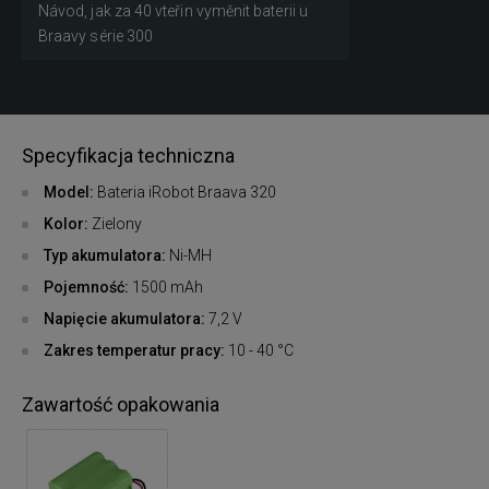
Návod, jak za 40 vteřin vyměnit baterii u
Braavy série 300
Specyfikacja techniczna
Model:
Bateria iRobot Braava 320
Kolor:
Zielony
Typ akumulatora:
Ni-MH
Pojemność:
1500 mAh
Napięcie akumulatora:
7,2 V
Zakres temperatur pracy:
10 - 40 °C
Zawartość opakowania