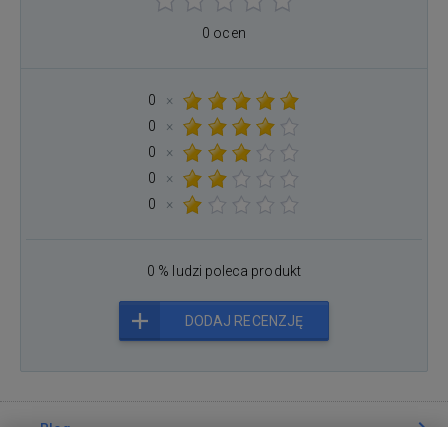
0 ocen
0
×
0
×
0
×
0
×
0
×
0 % ludzi poleca produkt
DODAJ RECENZJĘ
Blog