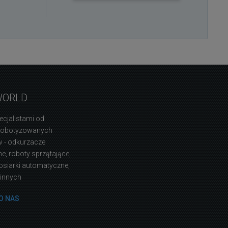
WORLD
ecjalistami od
zrobotyzowanych
 - odkurzacze
, roboty sprzątające,
osiarki automatyczne,
 innych
O NAS