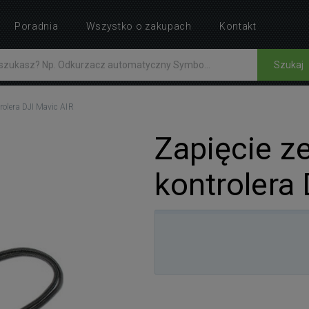
Poradnia
Wszystko o zakupach
Kontakt
Szukaj
rolera DJI Mavic AIR
Zapięcie z
kontrolera