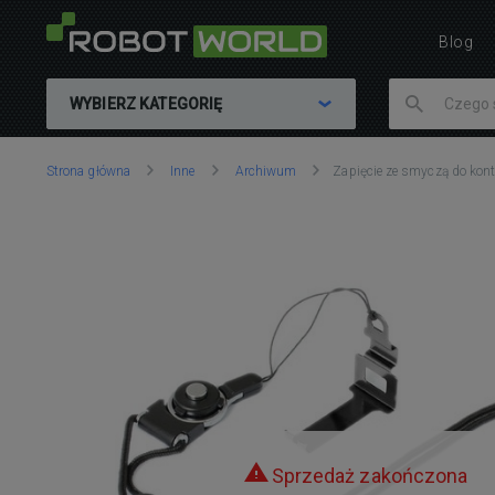
Blog
WYBIERZ KATEGORIĘ
Znajdujesz
Strona główna
Inne
Archiwum
Zapięcie ze smyczą do kont
się
tutaj:
Sprzedaż zakończona