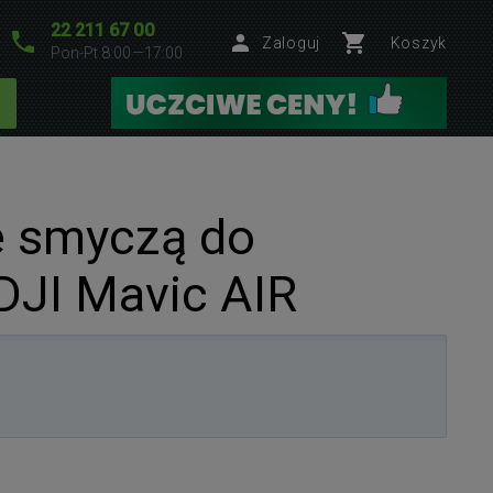
22 211 67 00
Zaloguj
Koszyk
Pon-Pt 8:00—17:00
e smyczą do
 DJI Mavic AIR