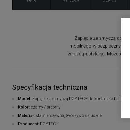
OPIS
PYTANIA
OCENA
Zapięcie ze smyczą do kont
mobilnego w bezpieczny sposó
żmudną instalacją. Możesz łat
Specyfikacja techniczna
Model:
Zapięcie ze smyczą PGYTECH do kontrolera DJI Mavi
Kolor:
czarny / srebrny
Materiał:
stal nierdzewna, tworzywo sztuczne
Producent:
PGYTECH