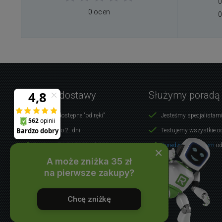
0
0 ocen
0
Warunki dostawy
Służymy poradą
Produkty dostępne "od ręki"
Jesteśmy specjalistami
Dostawa do 2. dni
Testujemy wszystkie o
Dostawa ZA DARMO od 500 zł
Doradzamy klientom
od
×
A może zniżka 35 zł
WSZYSTKO O ZAKUPACH
na pierwsze zakupy?
Chcę zniżkę