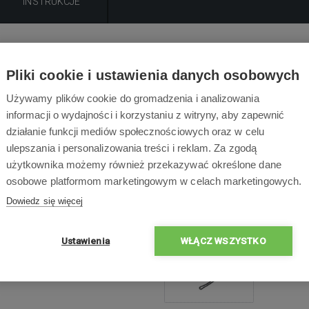
INSTRUKCJE
Opis produktu
Pliki cookie i ustawienia danych osobowych
rolera DJI Mavic AIR jest szczególnie polecane przy obsłudze
Używamy plików cookie do gromadzenia i analizowania
b. Dzięki odłączanemu karabinkowi i uchwytowi ze stali nierd
informacji o wydajności i korzystaniu z witryny, aby zapewnić
wo zamontować uchwyt z tyłu kontrolera i zwolnić zatrzask po 
działanie funkcji mediów społecznościowych oraz w celu
ulepszania i personalizowania treści i reklam. Za zgodą
użytkownika możemy również przekazywać określone dane
osobowe platformom marketingowym w celach marketingowych.
Dowiedz się więcej
Zawartość opakowa
c AIR - PGB188
Ustawienia
WŁĄCZ WSZYSTKO