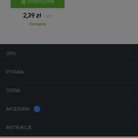
DO KOSZYKA
2,39 zł
z VAT
Dostępne
OPIS
PYTANIA
OCENA
AKCESORIA
1
INSTRUKCJE