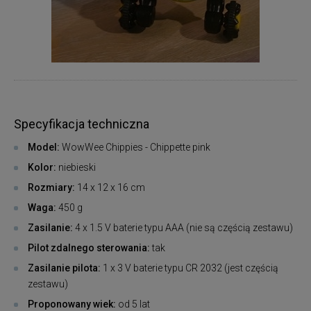
Specyfikacja techniczna
Model:
WowWee Chippies - Chippette pink
Kolor:
niebieski
Rozmiary:
14 x 12 x 16 cm
Waga:
450 g
Zasilanie:
4 x 1.5 V baterie typu AAA (nie są częścią zestawu)
Pilot zdalnego sterowania:
tak
Zasilanie pilota:
1 x 3 V baterie typu CR 2032 (jest częścią
zestawu)
Proponowany wiek:
od 5 lat