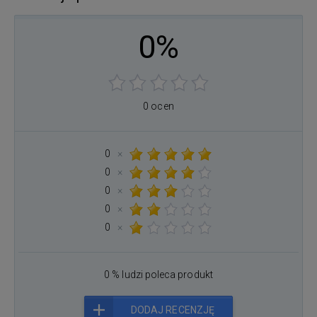
0%
0 ocen
0
×
0
×
0
×
0
×
0
×
0 % ludzi poleca produkt
DODAJ RECENZJĘ