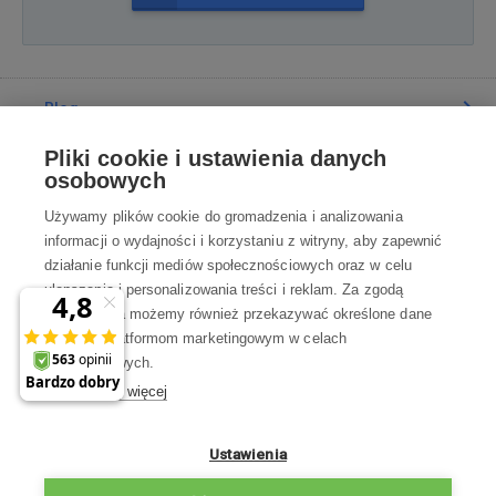
Blog
Pliki cookie i ustawienia danych
Poradnia
osobowych
Używamy plików cookie do gromadzenia i analizowania
Wszystko o zakupach
informacji o wydajności i korzystaniu z witryny, aby zapewnić
działanie funkcji mediów społecznościowych oraz w celu
ulepszania i personalizowania treści i reklam. Za zgodą
Kontakt
użytkownika możemy również przekazywać określone dane
osobowe platformom marketingowym w celach
Skontaktuj się z Nami
marketingowych.
Dowiedz się więcej
info@robotworld.pl
×
A może zniżka 35 zł
22 211 67 00
Pon-Pt 8:00—17:00
Ustawienia
na pierwsze zakupy?