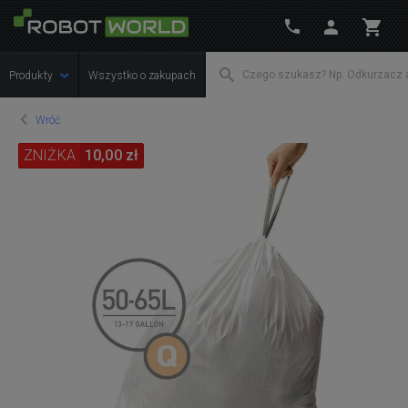
Produkty
Wszystko o zakupach
Wróć
ZNIŻKA
10,00 zł