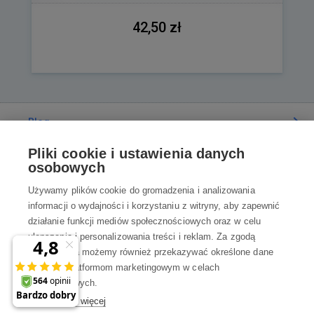
42,50 zł
Blog
Pliki cookie i ustawienia danych
Poradnia
osobowych
Używamy plików cookie do gromadzenia i analizowania
Wszystko o zakupach
informacji o wydajności i korzystaniu z witryny, aby zapewnić
działanie funkcji mediów społecznościowych oraz w celu
ulepszania i personalizowania treści i reklam. Za zgodą
Kontakt
użytkownika możemy również przekazywać określone dane
osobowe platformom marketingowym w celach
Skontaktuj się z Nami
marketingowych.
Dowiedz się więcej