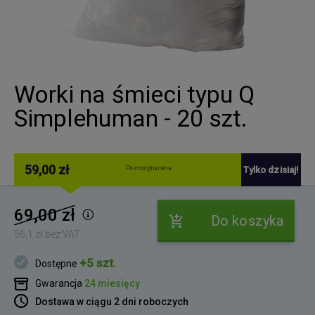
Worki na śmieci typu Q
Simplehuman - 20 szt.
59,00 zł
Promocyjna cena
Tylko dzisiaj!
69,00 zł
Do koszyka
56,1 zł bez VAT
+5 szt.
Dostępne
Gwarancja
24 miesięcy
Dostawa w ciągu 2 dni roboczych