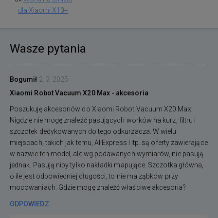
dla Xiaomi X10+
Wasze pytania
Bogumił
2. 3. 2025
Xiaomi Robot Vacuum X20 Max - akcesoria
Poszukuję akcesoriów do Xiaomi Robot Vacuum X20 Max.
Nigdzie nie mogę znaleźć pasujących worków na kurz, filtru i
szczotek dedykowanych do tego odkurzacza. W wielu
miejscach, takich jak temu, AliExpress I itp. są oferty zawierające
w nazwie ten model, ale wg podawanych wymiarów, nie pasują
jednak. Pasują niby tylko nakładki mapujące. Szczotka główna,
o ile jest odpowiedniej długości, to nie ma ząbków przy
mocowaniach. Gdzie mogę znaleźć właściwe akcesoria?
ODPOWIEDZ