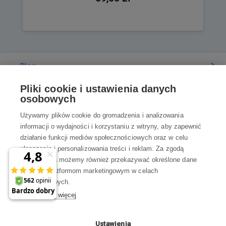
Blog
Pliki cookie i ustawienia danych
Poradnia
osobowych
Używamy plików cookie do gromadzenia i analizowania
Wszystko o zakupach
informacji o wydajności i korzystaniu z witryny, aby zapewnić
działanie funkcji mediów społecznościowych oraz w celu
ulepszania i personalizowania treści i reklam. Za zgodą
Kontakt
użytkownika możemy również przekazywać określone dane
osobowe platformom marketingowym w celach
Skontaktuj się z Nami
marketingowych.
Dowiedz się więcej
info@robotworld.pl
22 211 67 00
Pon-Pt 8:00—17:00
Ustawienia