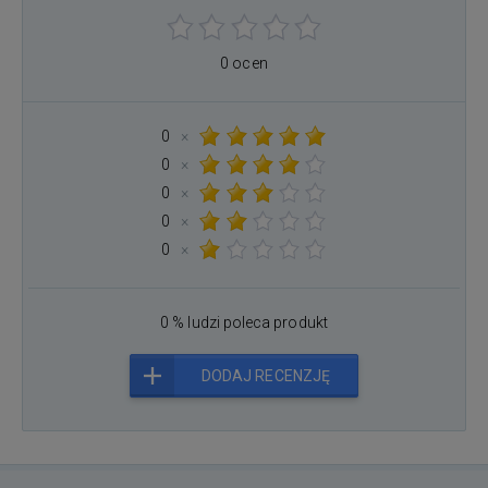
0 ocen
0
×
0
×
0
×
0
×
0
×
0 % ludzi poleca produkt
DODAJ RECENZJĘ