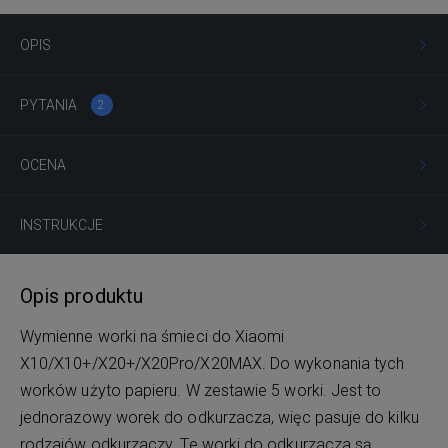
OPIS
PYTANIA
2
OCENA
INSTRUKCJE
Opis produktu
Wymienne worki na śmieci do Xiaomi
X10/X10+/X20+/X20Pro/X20MAX. Do wykonania tych
worków użyto papieru. W zestawie 5 worki. Jest to
jednorazowy worek do odkurzacza, więc pasuje do kilku
rodzajów odkurzaczy. Te worki do odkurzacza są