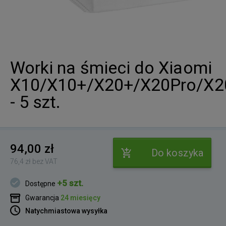
Worki na śmieci do Xiaomi
X10/X10+/X20+/X20Pro/X
- 5 szt.
94,00 zł
Do koszyka
76,4 zł bez VAT
+5 szt.
Dostępne
Gwarancja
24 miesięcy
Natychmiastowa wysyłka