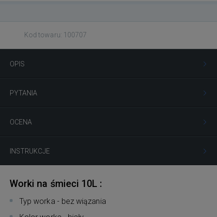
Kod towaru: 100707
OPIS
PYTANIA
OCENA
INSTRUKCJE
Worki na śmieci 10L :
Typ worka - bez wiązania