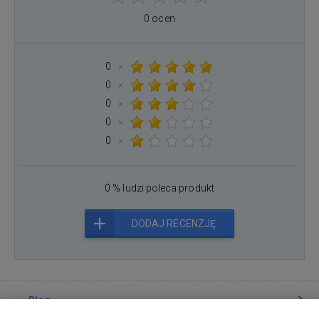
0 ocen
0
×
0
×
0
×
0
×
0
×
0 % ludzi poleca produkt
DODAJ RECENZJĘ
Blog