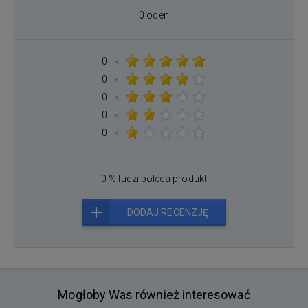
0 ocen
0
×
0
×
0
×
0
×
0
×
0 % ludzi poleca produkt
DODAJ RECENZJĘ
Mogłoby Was również interesować