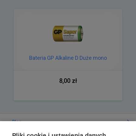
Bateria GP Alkaline D Duże mono
8,00 zł
Blog
Pliki cookie i ustawienia danych