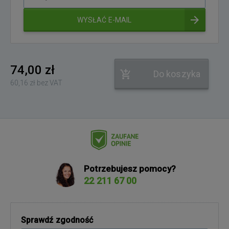
adres
e-
WYSŁAĆ E-MAIL
mail
74,00 zł
Do koszyka
60,16 zł bez VAT
Potrzebujesz pomocy?
22 211 67 00
Sprawdź zgodność