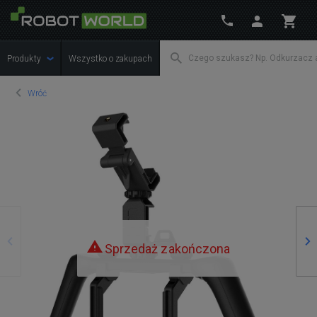
Produkty
Wszystko o zakupach
Wróć
Poprzedni
Na
Sprzedaż zakończona