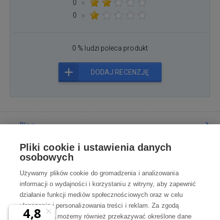
0
×
0
×
0 % ludzi poleca produkt
DODAJ RECENZJĘ
Blog
Pliki cookie i ustawienia danych
Poradnia
osobowych
Używamy plików cookie do gromadzenia i analizowania
Wszystko o zakupach
informacji o wydajności i korzystaniu z witryny, aby zapewnić
działanie funkcji mediów społecznościowych oraz w celu
ulepszania i personalizowania treści i reklam. Za zgodą
Kontakt
użytkownika możemy również przekazywać określone dane