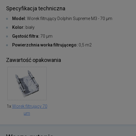
Specyfikacja techniczna
Model:
Worek filtrujący Dolphin Supreme M3 - 70 μm
Kolor:
biały
Gęstość filtra:
70 μm
Powierzchnia worka filtrującego:
0,5 m2
Zawartość opakowania
1x
Worek filtrujący 70
μm