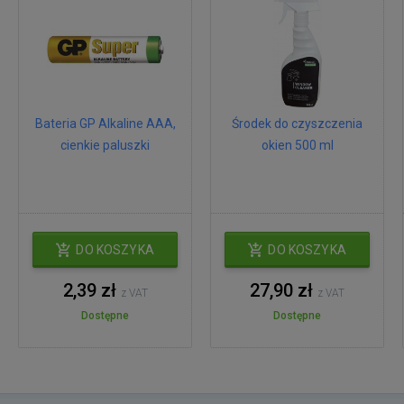
Bateria GP Alkaline AAA,
Środek do czyszczenia
cienkie paluszki
okien 500 ml
DO KOSZYKA
DO KOSZYKA
2,39 zł
27,90 zł
z VAT
z VAT
Dostępne
Dostępne