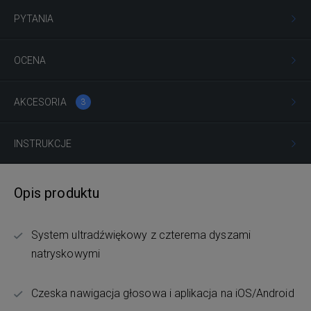
PYTANIA
OCENA
AKCESORIA
3
INSTRUKCJE
Opis produktu
System ultradźwiękowy z czterema dyszami
natryskowymi
Czeska nawigacja głosowa i aplikacja na iOS/Android