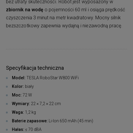
bez utraty skuteczności. Robot jest wyposażony w
zbiornik na wodę
o pojemności 60 ml i osiąga prędkość
czyszczenia 3 minut na metr kwadratowy. Mocny silnik
bezszczotkowy zapewnia wydajną i niezawodną pracę.
Specyfikacja techniczna
Model:
TESLA RoboStar W800 WiFi
Kolor:
biały
Moc:
72 W
Wymiary:
22 × 7,2 × 22 cm
Waga:
1,2 kg
Baterie zapasowe:
Li-Ion 650 mAh (45 min)
Hałas:
≤ 70 dBA