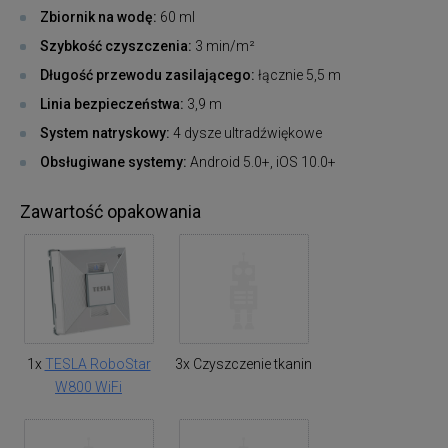
Zbiornik na wodę:
60 ml
Szybkość czyszczenia:
3 min/m²
Długość przewodu zasilającego:
łącznie 5,5 m
Linia bezpieczeństwa:
3,9 m
System natryskowy:
4 dysze ultradźwiękowe
Obsługiwane systemy:
Android 5.0+, iOS 10.0+
Zawartość opakowania
1x
TESLA RoboStar
3x Czyszczenie tkanin
W800 WiFi