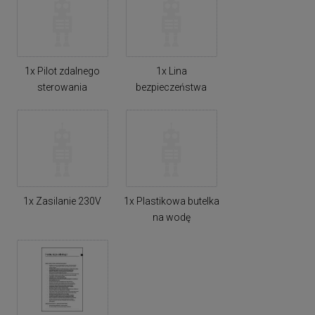
1x Pilot zdalnego
1x Lina
sterowania
bezpieczeństwa
1x Zasilanie 230V
1x Plastikowa butelka
na wodę