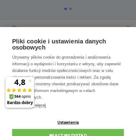
Blog
Pliki cookie i ustawienia danych
Poradnia
osobowych
Używamy plików cookie do gromadzenia i analizowania
Wszystko o zakupach
informacji o wydajności i korzystaniu z witryny, aby zapewnić
działanie funkcji mediów społecznościowych oraz w celu
ulepszania i personalizowania treści i reklam. Za zgodą
Kontakt
użytkownika możemy również przekazywać określone dane
osobowe platformom marketingowym w celach
Skontaktuj się z Nami
marketingowych.
Dowiedz się więcej
info@robotworld.pl
×
A może zniżka 35 zł
22 211 67 00
Pon-Pt 8:00—17:00
Ustawienia
na pierwsze zakupy?
WSZYSTKIE KONTAKTY
WŁĄCZ WSZYSTKO