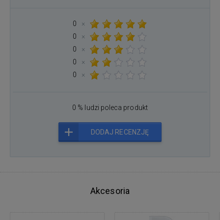
0
×
0
×
0
×
0
×
0
×
0 % ludzi poleca produkt
DODAJ RECENZJĘ
Akcesoria