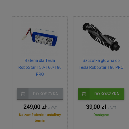
Bateria dla Tesla
Szczotka główna do
RoboStar T50/T60/T80
Tesla RoboStar T80 PRO
PRO
DO KOSZYKA
DO KOSZYKA
249,00 zł
39,00 zł
z VAT
z VAT
Na zamówienie - ustalimy
Dostępne
termin