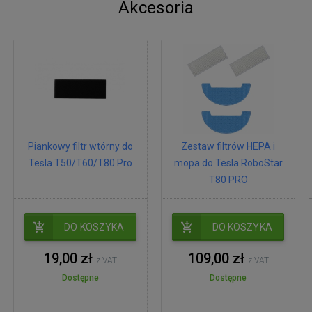
Akcesoria
Piankowy filtr wtórny do
Zestaw filtrów HEPA i
Tesla T50/T60/T80 Pro
mopa do Tesla RoboStar
T80 PRO
DO KOSZYKA
DO KOSZYKA
19,00 zł
109,00 zł
z VAT
z VAT
Dostępne
Dostępne