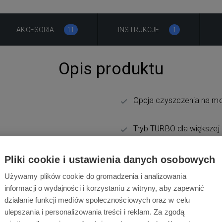
AKCESORIA
INSTRUKCJE
11
1
Opis produktu
Opcja czyszczenia na m
Tryb TURBO dla większej
tek, linoleum lub niskich
Harmonogram sprzątania
Pliki cookie i ustawienia danych osobowych
indywidualnie
Używamy plików cookie do gromadzenia i analizowania
informacji o wydajności i korzystaniu z witryny, aby zapewnić
Potrójna filtracja z filt
działanie funkcji mediów społecznościowych oraz w celu
ulepszania i personalizowania treści i reklam. Za zgodą