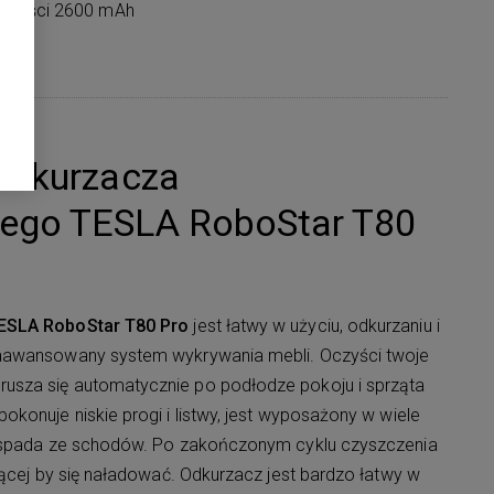
emności 2600 mAh
odkurzacza
ego TESLA RoboStar T80
ESLA RoboStar T80 Pro
jest łatwy w użyciu, odkurzaniu i
aawansowany system wykrywania mebli. Oczyści twoje
sza się automatycznie po podłodze pokoju i sprząta
konuje niskie progi i listwy, jest wyposażony w wiele
e spada ze schodów. Po zakończonym cyklu czyszczenia
jącej by się naładować. Odkurzacz jest bardzo łatwy w