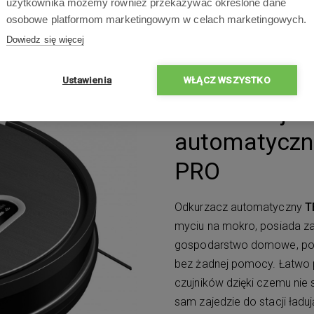
użytkownika możemy również przekazywać określone dane
Akumulator o dużej poj
osobowe platformom marketingowym w celach marketingowych.
Dowiedz się więcej
Ustawienia
WŁĄCZ WSZYSTKO
Prezentacja 
automatyczn
PRO
Odkurzacz automatyczny
T
myciu na mokro, posiada z
gospodarstwo domowe, poru
bez żadnej pomocy. Łatwo po
czujników dzięki czemu ni
sam zajedzie do stacji ładu