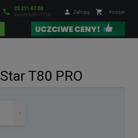
22 211 67 00
Zaloguj
Koszyk
Pon-Pt 8:00—17:00
oStar T80 PRO