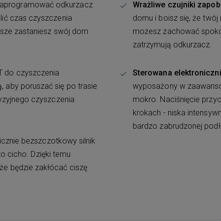
zaprogramować odkurzacz
Wrażliwe czujniki zapo
ić czas czyszczenia
domu i boisz się, że twó
wsze zastaniesz swój dom
możesz zachować spokój.
zatrzymują odkurzacz.
T do czyszczenia
Sterowana elektroniczn
aby poruszać się po trasie
wyposażony w zaawansow
yzyjnego czyszczenia
mokro. Naciśnięcie przyc
krokach - niska intensyw
bardzo zabrudzonej podł
icznie bezszczotkowy silnik
zo cicho. Dzięki temu
e będzie zakłócać ciszę