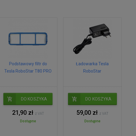
Podstawowy filtr do
Ładowarka Tesla
Tesla RoboStar T80 PRO
RoboStar
DO KOSZYKA
DO KOSZYKA
21,90 zł
59,00 zł
z VAT
z VAT
Dostępne
Dostępne