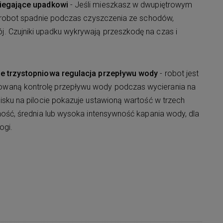
biegające upadkowi
- Jeśli mieszkasz w dwupiętrowym
j robot spadnie podczas czyszczenia ze schodów,
 Czujniki upadku wykrywają przeszkodę na czas i
ie trzystopniowa regulacja przepływu wody
- robot jest
aną kontrolę przepływu wody podczas wycierania na
isku na pilocie pokazuje ustawioną wartość w trzech
ność, średnia lub wysoka intensywność kapania wody, dla
ogi.