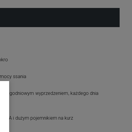
okro
 mocy ssania
 z tygodniowym wyprzedzeniem, każdego dnia
rem HEPA i dużym pojemnikiem na kurz