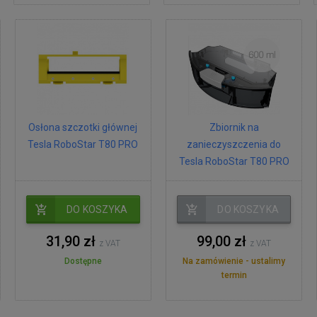
Osłona szczotki głównej
Zbiornik na
Tesla RoboStar T80 PRO
zanieczyszczenia do
Tesla RoboStar T80 PRO
DO KOSZYKA
DO KOSZYKA
31,90 zł
99,00 zł
z VAT
z VAT
Dostępne
Na zamówienie - ustalimy
termin