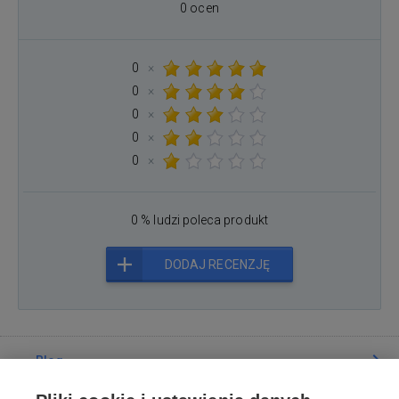
0 ocen
0
×
0
×
0
×
0
×
0
×
0 % ludzi poleca produkt
DODAJ RECENZJĘ
Blog