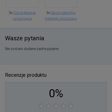
3x
Górna tkanina
3x
Niższy tekstylny
czyszcząca
materiał czyszczący
Wasze pytania
Nie zostało dodane żadne pytanie.
Recenzje produktu
0%