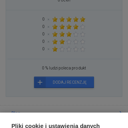
0 ocen
0
×
0
×
0
×
0
×
0
×
0 % ludzi poleca produkt
DODAJ RECENZJĘ
Blog
Pliki cookie i ustawienia danych