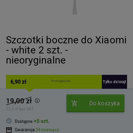
Szczotki boczne do Xiaomi
- white 2 szt. -
nieoryginalne
6,90 zł
Promocyjna cena
Tylko dzisiaj!
19,00 zł
Do koszyka
15,5 zł bez VAT
+5 szt.
Dostępne
Gwarancja
24 miesięcy