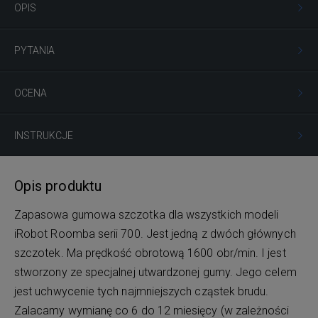
OPIS
PYTANIA
OCENA
INSTRUKCJE
Opis produktu
Zapasowa gumowa szczotka dla wszystkich modeli
iRobot Roomba serii 700. Jest jedną z dwóch głównych
szczotek. Ma prędkość obrotową 1600 obr/min. I jest
stworzony ze specjalnej utwardzonej gumy. Jego celem
jest uchwycenie tych najmniejszych cząstek brudu.
Zalacamy wymianę co 6 do 12 miesięcy (w zależności