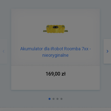
Poprzedni
Na
Akumulator dla iRobot Roomba 7xx -
nieoryginalne
169,00 zł