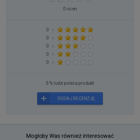
0 ocen
0
×
0
×
0
×
0
×
0
×
0 % ludzi poleca produkt
DODAJ RECENZJĘ
Mogłoby Was również interesować