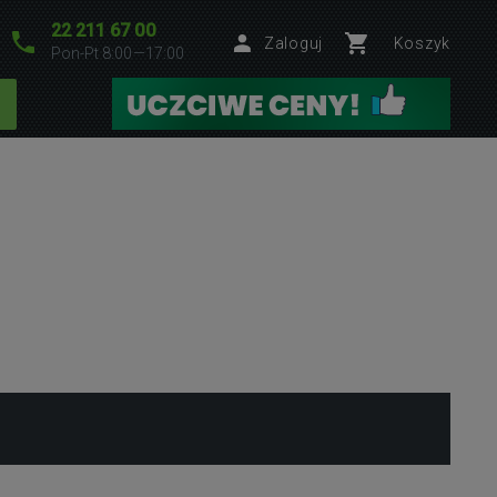
22 211 67 00
Zaloguj
Koszyk
Pon-Pt 8:00—17:00