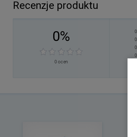
Recenzje produktu
0%
0
0
0
0
0 ocen
0