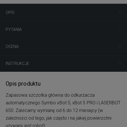
OPIS
PYTANIA
OCENA
INSTRUKCJE
Opis produktu
Zapasowa szczotka główna do odkurzacza
automatycznego Symbo xBot 5, xBot 5 PRO i LASERBOT
650. Zalecamy wymianę od 6 do 12 miesięcy (w
zależności od tego, jak często i na jakiej powierzchni
używany jest robot).