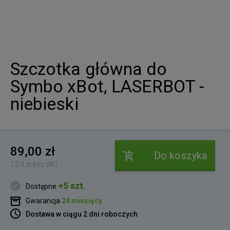
Szczotka główna do
Symbo xBot, LASERBOT -
niebieski
89,00 zł
Do koszyka
72,4 zł bez VAT
+5 szt.
Dostępne
Gwarancja
24 miesięcy
Dostawa w ciągu 2 dni roboczych