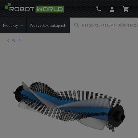
Produkty
Wszystko o zakupach
Wróć