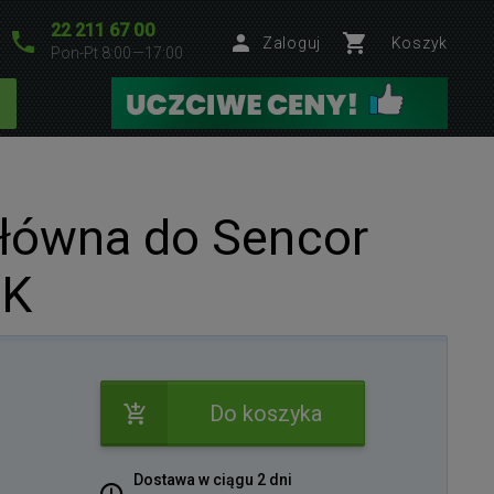
22 211 67 00
Zaloguj
Koszyk
Pon-Pt 8:00—17:00
łówna do Sencor
BK
Do koszyka
Dostawa w ciągu 2 dni