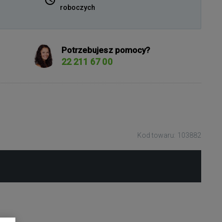
roboczych
Potrzebujesz pomocy?
22 211 67 00
Kod towaru: 103882