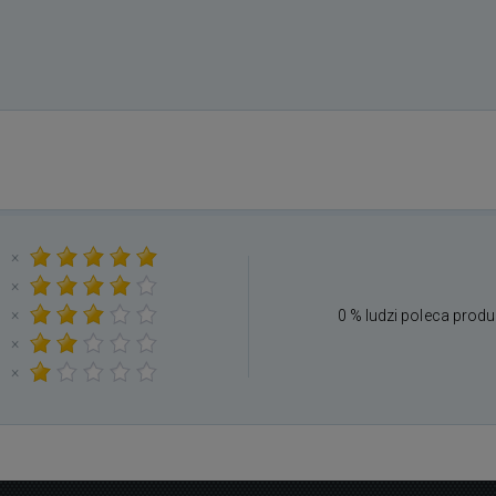
×
×
×
0 % ludzi poleca produ
×
×