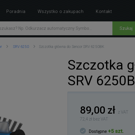
Poradnia
Wszystko o zakupach
Kontakt
Szukaj
or
SRV 6250
Szczotka główna do Sencor SRV 6250BK
Szczotka g
SRV 6250
89,00 zł
z VAT
72,4 zł bez VAT
+5 szt.
Dostępne