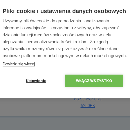
na do odkurzacza automatycznego Sencor SRV 6250BK. Zale
Pliki cookie i ustawienia danych osobowych
 zależności od tego, jak często i na jakiej powierzchni używany 
Używamy plików cookie do gromadzenia i analizowania
informacji o wydajności i korzystaniu z witryny, aby zapewnić
działanie funkcji mediów społecznościowych oraz w celu
ulepszania i personalizowania treści i reklam. Za zgodą
Zawartość opakowa
użytkownika możemy również przekazywać określone dane
osobowe platformom marketingowym w celach marketingowych.
Dowiedz się więcej
go, jak często i na jakiej
Ustawienia
WŁĄCZ WSZYSTKO
1x
Szczotka główna
do Sencor SRV
6250BK