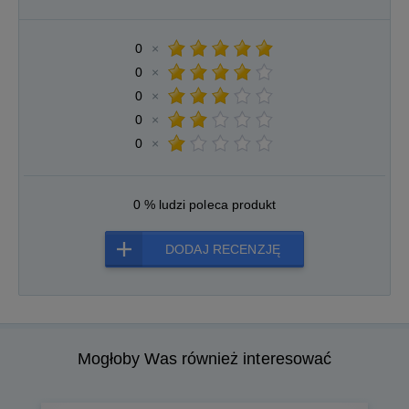
0
×
0
×
0
×
0
×
0
×
0 % ludzi poleca produkt
DODAJ RECENZJĘ
Mogłoby Was również interesować