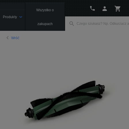
Wszystko o
Produkty
zakupach
Wróć