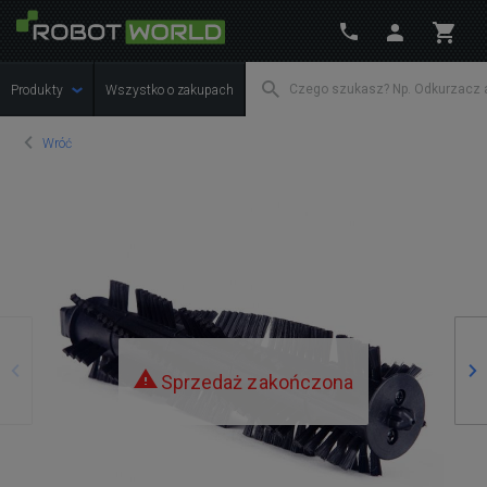
Produkty
Wszystko o zakupach
Wróć
Poprzedni
Na
Sprzedaż zakończona