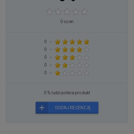
0 ocen
0
×
0
×
0
×
0
×
0
×
0 % ludzi poleca produkt
DODAJ RECENZJĘ