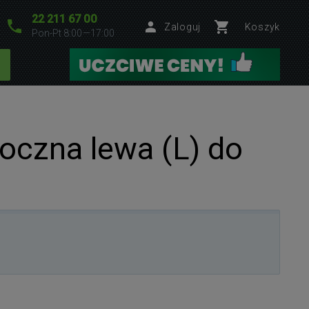
22 211 67 00
Zaloguj
Koszyk
Pon-Pt 8:00—17:00
oczna lewa (L) do