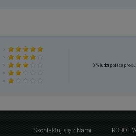
×
×
×
0 % ludzi poleca produ
×
×
Skontaktuj się z Nami
ROBOT 