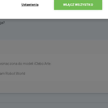
Ustawienia
WŁĄCZ WSZYSTKO
ga?
zeznaczona do modeli iClebo Arte.
eam Robot World