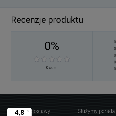
Recenzje produktu
0%
0
0
0
0
0 ocen
0
Warunki dostawy
Służymy poradą