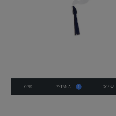
OPIS
PYTANIA
OCENA
2