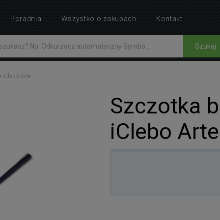
Poradnia
Wszystko o zakupach
Kontakt
Szukaj
 iClebo Arte
Szczotka b
iClebo Arte