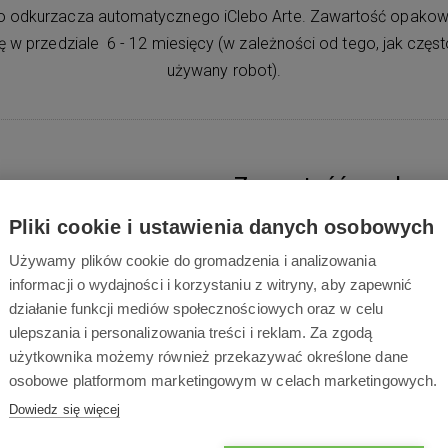
 odkurzacza automatycznego iClebo Arte. Zawartość opakowan
 przedziale 6 - 12 miesięcy (w zależności od tego, jak często i
używany robot).
Zawartość opakowa
Pliki cookie i ustawienia danych osobowych
Używamy plików cookie do gromadzenia i analizowania
i od tego, jak często i na jakiej
informacji o wydajności i korzystaniu z witryny, aby zapewnić
działanie funkcji mediów społecznościowych oraz w celu
ulepszania i personalizowania treści i reklam. Za zgodą
1x
Szczotka boczna
użytkownika możemy również przekazywać określone dane
(L) do iClebo Arte
osobowe platformom marketingowym w celach marketingowych.
Dowiedz się więcej