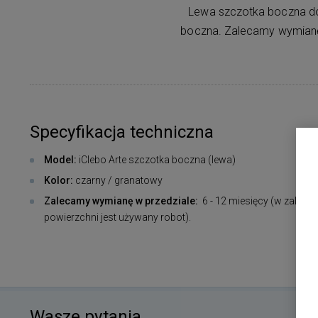
Lewa szczotka boczna do
boczna. Zalecamy wymianę w
Specyfikacja techniczna
Model:
iClebo Arte szczotka boczna (lewa)
Kolor:
czarny / granatowy
Zalecamy wymianę w przedziale:
6 - 12 miesięcy (w zależnośc
powierzchni jest używany robot).
Wasze pytania