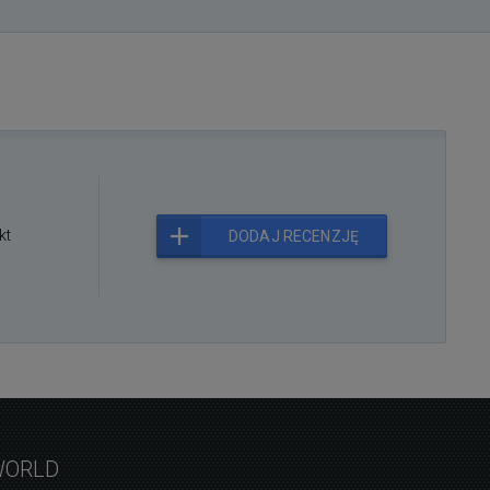
kt
DODAJ RECENZJĘ
WORLD