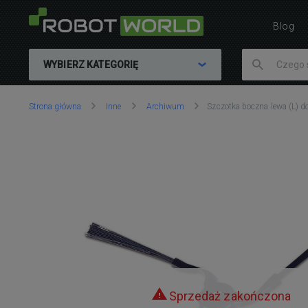
Blog
WYBIERZ KATEGORIĘ
Znajdujesz
Strona główna
Inne
Archiwum
Szczotka boczna lewa (L) do
się
tutaj:
Sprzedaż zakończona