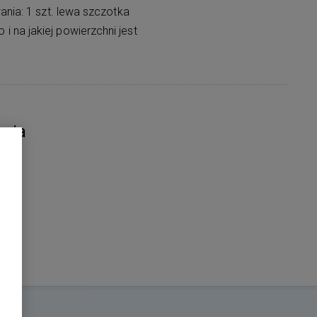
ia: 1 szt. lewa szczotka
 na jakiej powierzchni jest
nia