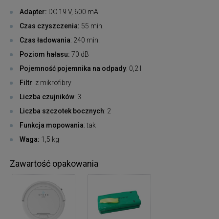
Adapter:
DC 19 V, 600 mA
Czas czyszczenia:
55 min.
Czas ładowania
: 240 min.
Poziom hałasu:
70 dB
Pojemność pojemnika na odpady
: 0,2 l
Filtr
: z mikrofibry
Liczba czujników
: 3
Liczba szczotek bocznych
: 2
Funkcja mopowania
: tak
Waga:
1,5 kg
Zawartość opakowania