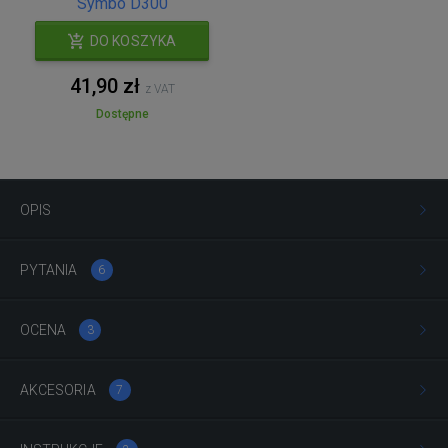
Symbo D300
DO KOSZYKA
41,90 zł
z VAT
Dostępne
OPIS
PYTANIA
6
OCENA
3
AKCESORIA
7