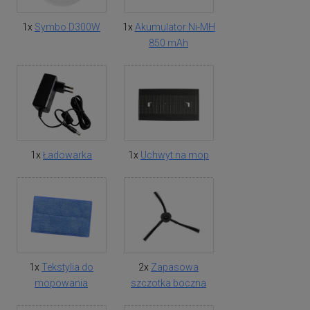
1x
Symbo D300W
1x
Akumulator Ni-MH
850 mAh
1x
Ładowarka
1x
Uchwyt na mop
1x
Tekstylia do
2x
Zapasowa
mopowania
szczotka boczna