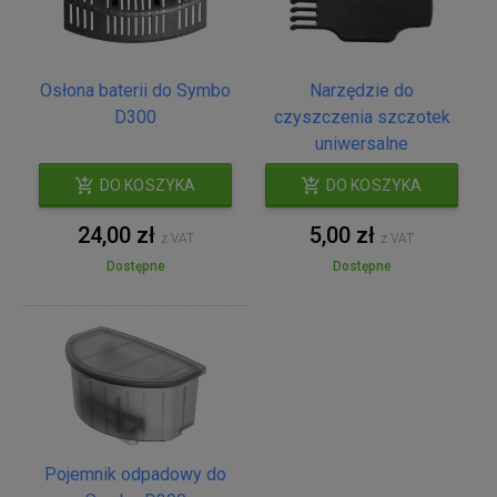
Osłona baterii do Symbo
Narzędzie do
D300
czyszczenia szczotek
uniwersalne
DO KOSZYKA
DO KOSZYKA
24,00 zł
5,00 zł
z VAT
z VAT
Dostępne
Dostępne
Pojemnik odpadowy do