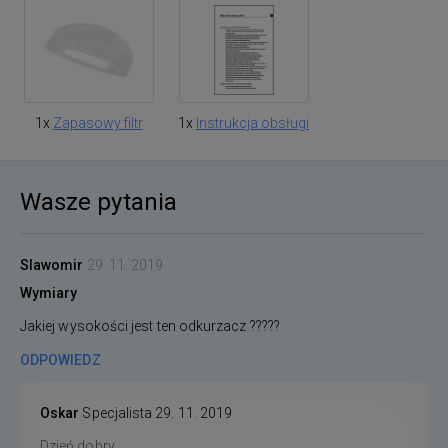
1x
Zapasowy filtr
1x
Instrukcja obsługi
Wasze pytania
Slawomir
29. 11. 2019
Wymiary
Jakiej wysokości jest ten odkurzacz ?????
ODPOWIEDZ
Oskar
Specjalista
29. 11. 2019
Dzień dobry,