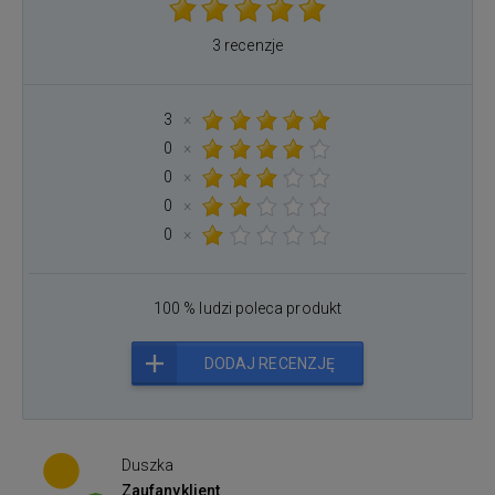
3 recenzje
3
×
0
×
0
×
0
×
0
×
100 % ludzi poleca produkt
DODAJ RECENZJĘ
Duszka
Zaufany
klient