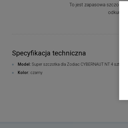
To jest zapasowa szczotka d
odkurzac
Specyfikacja techniczna
Model:
Super szczotka dla Zodiac CYBERNAUT NT 4 szt.
Kolor:
czarny