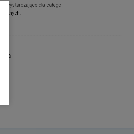
est wystarczające dla całego
micznych.
nia