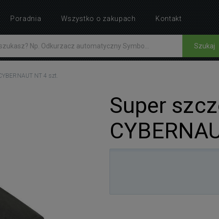
Poradnia
Wszystko o zakupach
Kontakt
Szukaj
c CYBERNAUT NT 4 szt.
Super szcz
CYBERNAUT