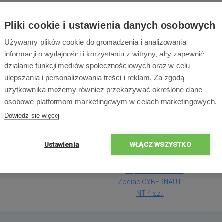
la Zodiac Cybernaut NT 2007. Opakowanie zawiera 4 szt., co j
za basenowego. Szczotki te są odpowiednie do basenów cera
Pliki cookie i ustawienia danych osobowych
Używamy plików cookie do gromadzenia i analizowania
informacji o wydajności i korzystaniu z witryny, aby zapewnić
działanie funkcji mediów społecznościowych oraz w celu
ulepszania i personalizowania treści i reklam. Za zgodą
użytkownika możemy również przekazywać określone dane
Zawartość opakowa
osobowe platformom marketingowym w celach marketingowych.
Dowiedz się więcej
Ustawienia
WŁĄCZ WSZYSTKO
1x
Super szczotka do
Zodiac CYBERNAUT
NT 4 szt.