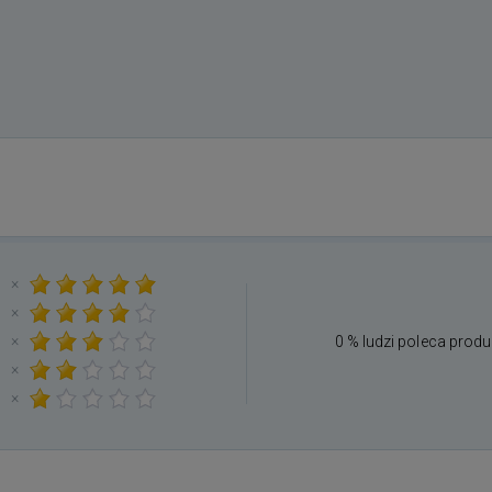
×
×
×
0 % ludzi poleca produ
×
×