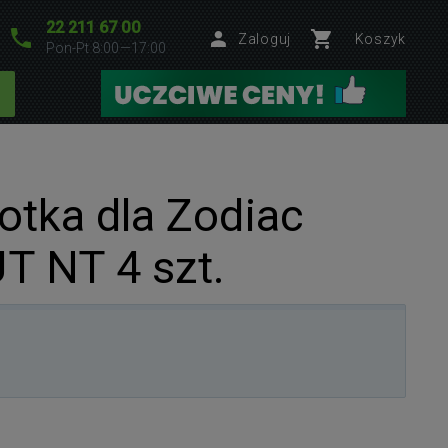
22 211 67 00
Zaloguj
Koszyk
Pon-Pt 8:00—17:00
otka dla Zodiac
 NT 4 szt.