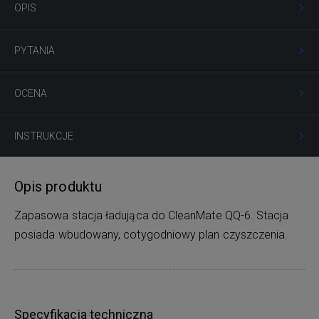
OPIS
PYTANIA
OCENA
INSTRUKCJE
Opis produktu
Zapasowa stacja ładująca do CleanMate QQ-6. Stacja
posiada wbudowany, cotygodniowy plan czyszczenia.
Specyfikacja techniczna