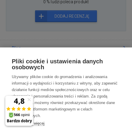
0 % ludzi poleca produkt
DODAJ RECENZJĘ
Blog
Pliki cookie i ustawienia danych
Poradnia
osobowych
Używamy plików cookie do gromadzenia i analizowania
Wszystko o zakupach
informacji o wydajności i korzystaniu z witryny, aby zapewnić
działanie funkcji mediów społecznościowych oraz w celu
ulepszania i personalizowania treści i reklam. Za zgodą
Kontakt
użytkownika możemy również przekazywać określone dane
osobowe platformom marketingowym w celach
Skontaktuj się z Nami
marketingowych.
Dowiedz się więcej
info@robotworld.pl