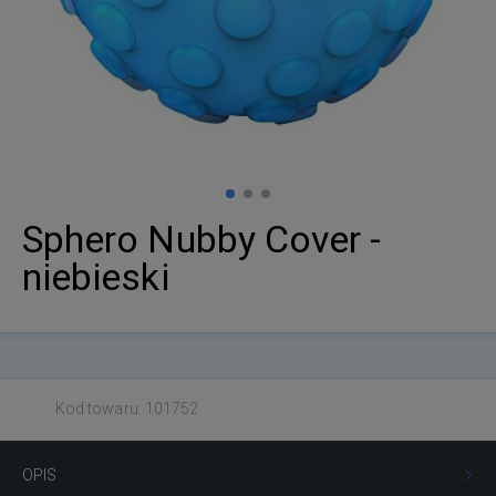
Sphero Nubby Cover -
niebieski
Kod towaru: 101752
OPIS