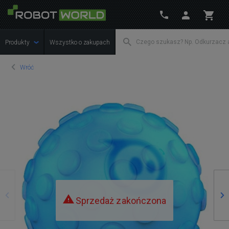
Produkty
Wszystko o zakupach
Wróć
Poprzedni
Na
Sprzedaż zakończona