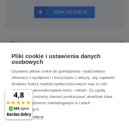
DODAJ RECENZJĘ
Blog
Pliki cookie i ustawienia danych
Poradnia
osobowych
Używamy plików cookie do gromadzenia i analizowania
Wszystko o zakupach
informacji o wydajności i korzystaniu z witryny, aby zapewnić
działanie funkcji mediów społecznościowych oraz w celu
ulepszania i personalizowania treści i reklam. Za zgodą
Kontakt
użytkownika możemy również przekazywać określone dane
osobowe platformom marketingowym w celach
Skontaktuj się z Nami
marketingowych.
Dowiedz się więcej
info@robotworld.pl
×
A może zniżka 35 zł