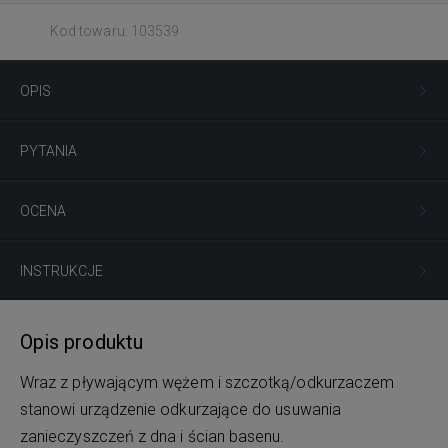
Kod towaru: 103539
OPIS
PYTANIA
OCENA
INSTRUKCJE
Opis produktu
Wraz z pływającym wężem i szczotką/odkurzaczem
stanowi urządzenie odkurzające do usuwania
zanieczyszczeń z dna i ścian basenu.