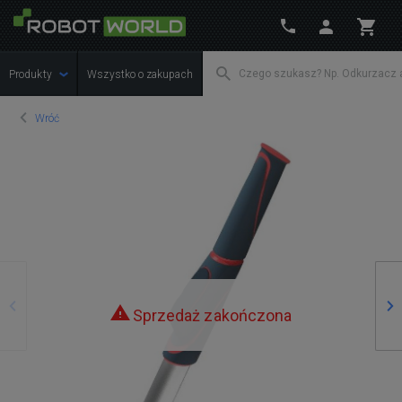
Produkty
Wszystko o zakupach
Wróć
Poprzedni
Na
Sprzedaż zakończona