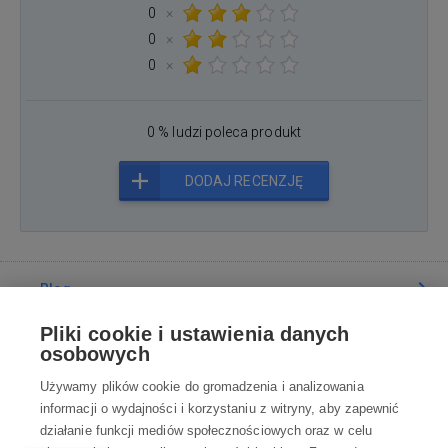
0
×
0
×
0
×
0 % ludzi poleca produkt
DODAJ RECENZJĘ
Blog
Pliki cookie i ustawienia danych
Poradnia
osobowych
Używamy plików cookie do gromadzenia i analizowania
Wszystko o zakupach
informacji o wydajności i korzystaniu z witryny, aby zapewnić
działanie funkcji mediów społecznościowych oraz w celu