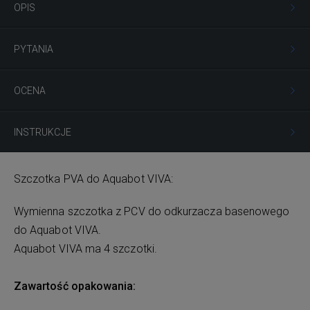
OPIS
PYTANIA
OCENA
INSTRUKCJE
Szczotka PVA do Aquabot VIVA:
Wymienna szczotka z PCV do odkurzacza basenowego
do Aquabot VIVA.
Aquabot VIVA ma 4 szczotki.
Zawartość opakowania: