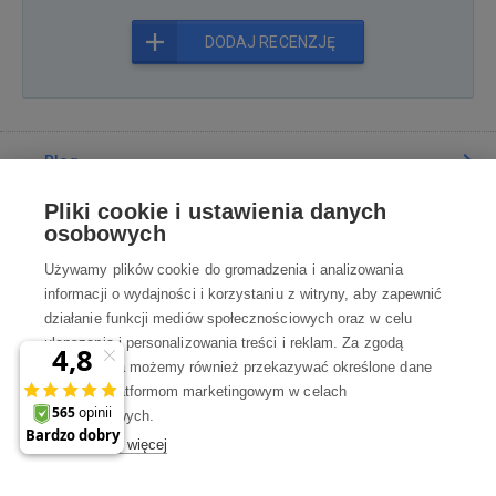
DODAJ RECENZJĘ
Blog
Pliki cookie i ustawienia danych
Poradnia
osobowych
Używamy plików cookie do gromadzenia i analizowania
Wszystko o zakupach
informacji o wydajności i korzystaniu z witryny, aby zapewnić
działanie funkcji mediów społecznościowych oraz w celu
ulepszania i personalizowania treści i reklam. Za zgodą
Kontakt
użytkownika możemy również przekazywać określone dane
osobowe platformom marketingowym w celach
Skontaktuj się z Nami
marketingowych.
Dowiedz się więcej
info@robotworld.pl
×
A może zniżka 35 zł