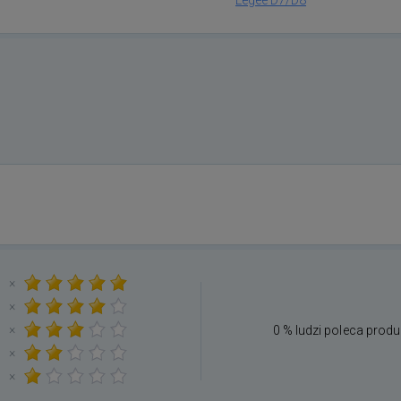
×
×
×
0 % ludzi poleca produ
×
×