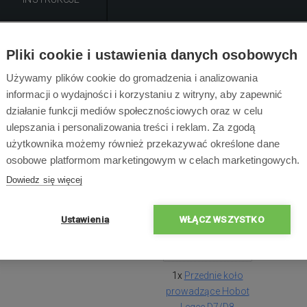
Opis produktu
Pliki cookie i ustawienia danych osobowych
Używamy plików cookie do gromadzenia i analizowania
Wymienne przednie koło do odkurzacza Hobot Legee D7/D8.
informacji o wydajności i korzystaniu z witryny, aby zapewnić
działanie funkcji mediów społecznościowych oraz w celu
ulepszania i personalizowania treści i reklam. Za zgodą
użytkownika możemy również przekazywać określone dane
osobowe platformom marketingowym w celach marketingowych.
Zawartość opakowa
Dowiedz się więcej
Ustawienia
WŁĄCZ WSZYSTKO
1x
Przednie koło
prowadzące Hobot
Legee D7/D8