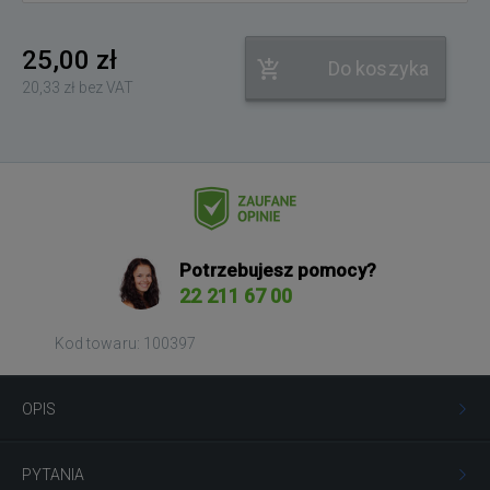
25,00 zł
Do koszyka
20,33 zł bez VAT
Potrzebujesz pomocy?
22 211 67 00
Kod towaru: 100397
OPIS
PYTANIA