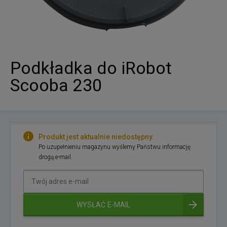
Podkładka do iRobot
Scooba 230
Produkt jest aktualnie niedostępny.
Po uzupełnieniu magazynu wyślemy Państwu informację
drogą e-mail.
Twój
adres
e-
WYSŁAĆ E-MAIL
mail