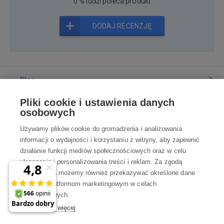
0 % ludzi poleca produkt
DODAJ RECENZJĘ
Blog
Pliki cookie i ustawienia danych
Poradnia
osobowych
Używamy plików cookie do gromadzenia i analizowania
Wszystko o zakupach
informacji o wydajności i korzystaniu z witryny, aby zapewnić
działanie funkcji mediów społecznościowych oraz w celu
ulepszania i personalizowania treści i reklam. Za zgodą
Kontakt
użytkownika możemy również przekazywać określone dane
osobowe platformom marketingowym w celach
Skontaktuj się z Nami
marketingowych.
Dowiedz się więcej
info@robotworld.pl