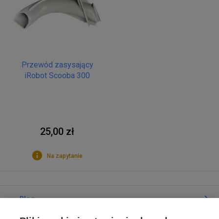
Przewód zasysający
iRobot Scooba 300
25,00 zł
Na zapytanie
Blog