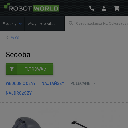
Produkty
Wszystko o zakupach
Wróć
Scooba
FILTROWAĆ
WEDŁUG OCENY
NAJTAŃSZY
POLECANE
NAJDROŻSZY