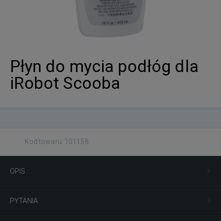
Płyn do mycia podłóg dla
iRobot Scooba
Kod towaru: 101158
OPIS
PYTANIA