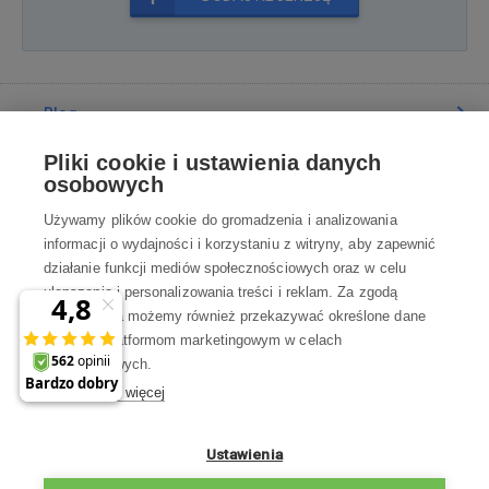
Blog
Pliki cookie i ustawienia danych
Poradnia
osobowych
Używamy plików cookie do gromadzenia i analizowania
Wszystko o zakupach
informacji o wydajności i korzystaniu z witryny, aby zapewnić
działanie funkcji mediów społecznościowych oraz w celu
ulepszania i personalizowania treści i reklam. Za zgodą
Kontakt
użytkownika możemy również przekazywać określone dane
osobowe platformom marketingowym w celach
Skontaktuj się z Nami
marketingowych.
Dowiedz się więcej
info@robotworld.pl
×
A może zniżka 35 zł
22 211 67 00
Pon-Pt 8:00—17:00
Ustawienia
na pierwsze zakupy?