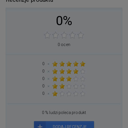
0%
0 ocen
0
×
0
×
0
×
0
×
0
×
0 % ludzi poleca produkt
DODAJ RECENZJĘ