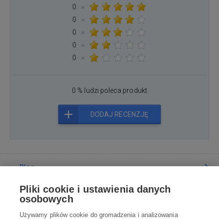
0
×
0
×
0
×
0
×
0
×
0 % ludzi poleca produkt
DODAJ RECENZJĘ
Blog
Pliki cookie i ustawienia danych
Poradnia
osobowych
Używamy plików cookie do gromadzenia i analizowania