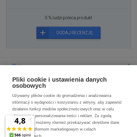
0 % ludzi poleca produkt
DODAJ RECENZJĘ
Blog
Pliki cookie i ustawienia danych
Poradnia
osobowych
Używamy plików cookie do gromadzenia i analizowania
Wszystko o zakupach
informacji o wydajności i korzystaniu z witryny, aby zapewnić
działanie funkcji mediów społecznościowych oraz w celu
ulepszania i personalizowania treści i reklam. Za zgodą
Kontakt
użytkownika możemy również przekazywać określone dane
osobowe platformom marketingowym w celach
Skontaktuj się z Nami
marketingowych.