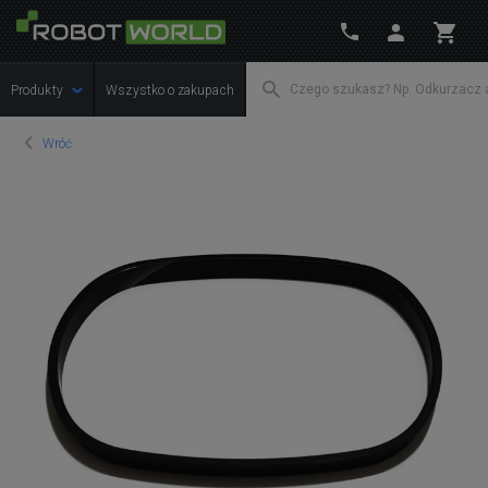
Produkty
Wszystko o zakupach
Wróć