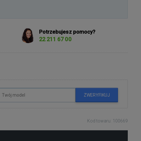
Potrzebujesz pomocy?
22 211 67 00
ZWERYFIKUJ
Kod towaru: 100669