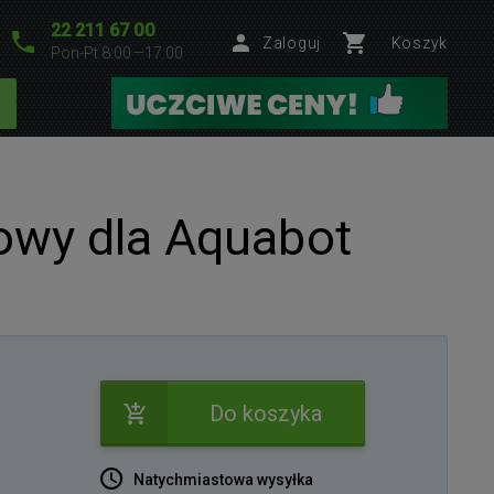
22 211 67 00
Zaloguj
Koszyk
Pon-Pt 8:00—17:00
owy dla Aquabot
Do koszyka
Natychmiastowa wysyłka