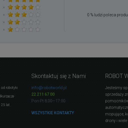
×
×
0 % ludzi poleca produ
×
×
Skontaktuj się z Nami
ROBOT 
info@robotworld.pl
Jesteśmy sp
 od robotyki
22 211 67 00
sprzedaży 
dkurzacze
Pon-Pt 8:00—17:00
pomocników
 25 lat
automatyczne
WSZYSTKIE KONTAKTY
mopujące, k
drony i wiele