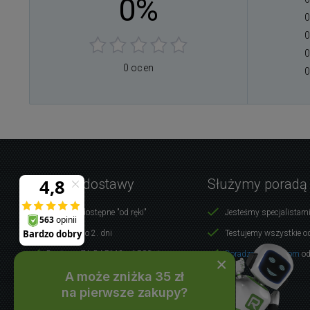
0%
0
0
0
0 ocen
0
Warunki dostawy
Służymy poradą
Produkty dostępne "od ręki"
Jesteśmy specjalistami
Dostawa do 2. dni
Testujemy wszystkie o
Dostawa ZA DARMO od 500 zł
Doradzamy klientom
od
×
A może zniżka 35 zł
WSZYSTKO O ZAKUPACH
na pierwsze zakupy?