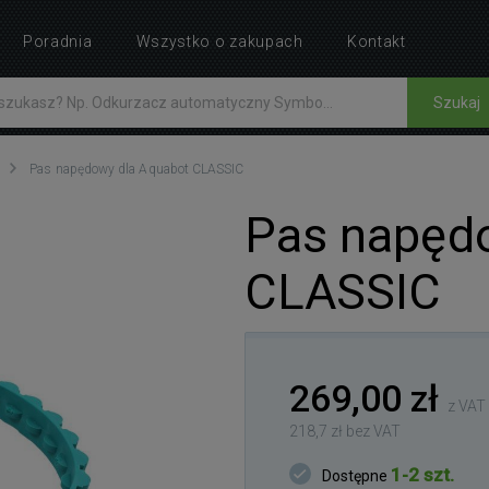
Poradnia
Wszystko o zakupach
Kontakt
Szukaj
Pas napędowy dla Aquabot CLASSIC
Pas napęd
CLASSIC
269,00 zł
z VAT
218,7 zł bez VAT
1-2 szt.
Dostępne