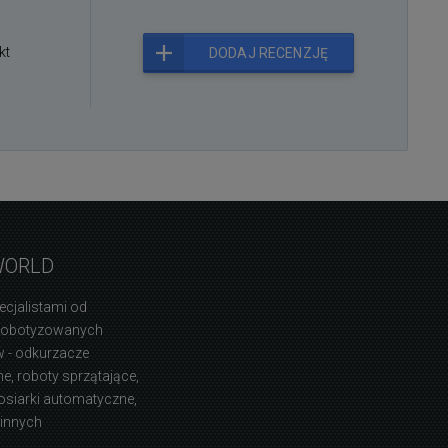
kt
DODAJ RECENZJĘ
WORLD
ecjalistami od
zrobotyzowanych
 - odkurzacze
, roboty sprzątające,
osiarki automatyczne,
 innych