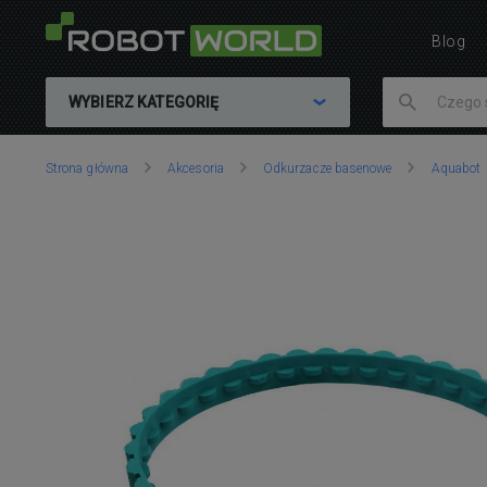
Blog
WYBIERZ KATEGORIĘ
Znajdujesz
Strona główna
Akcesoria
Odkurzacze basenowe
Aquabot
się
tutaj: