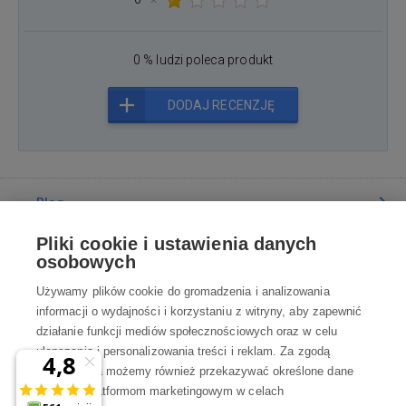
0 % ludzi poleca produkt
DODAJ RECENZJĘ
Blog
Pliki cookie i ustawienia danych
Poradnia
osobowych
Używamy plików cookie do gromadzenia i analizowania
Wszystko o zakupach
informacji o wydajności i korzystaniu z witryny, aby zapewnić
działanie funkcji mediów społecznościowych oraz w celu
ulepszania i personalizowania treści i reklam. Za zgodą
Kontakt
użytkownika możemy również przekazywać określone dane
osobowe platformom marketingowym w celach