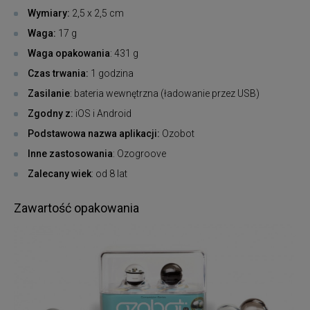
Wymiary:
2,5 x 2,5 cm
Waga:
17 g
Waga opakowania
: 431 g
Czas trwania:
1 godzina
Zasilanie
: bateria wewnętrzna (ładowanie przez USB)
Zgodny z:
iOS i Android
Podstawowa nazwa aplikacji:
Ozobot
Inne zastosowania
: Ozogroove
Zalecany wiek
: od 8 lat
Zawartość opakowania