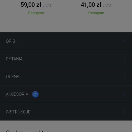
59,00 zł
41,00 zł
z VAT
z VAT
Dostępne
Dostępne
OPIS
PYTANIA
OCENA
AKCESORIA
2
INSTRUKCJE