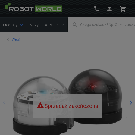
Produkty
Wszystko o zakupach
Wróć
Poprzedni
Na
Sprzedaż zakończona