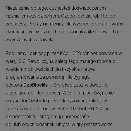
Niezależnie od tego, czy jesteś doświadczonym
inżynierem czy dzieckiem, Ozobot będzie robił to, co
zechcesz. Prosty i intuicyjny, ale wysoce programowalny
i konfigurowalny Ozobot to doskonała alternatywa dla
zwyczajnych zabawek!
Popularny i ceniony przez KApi i CES Minibot powraca w
wersji 2.0! Rewolucyjną zaletą tego małego robota o
wielkich możliwościach jest szybkie i łatwe
programowanie za pomocą intuicyjnego
edytora
OzoBlockly,
który otworzysz w dowolnej
przeglądarce internetowej. Weź kilka pisaków, papier i
narysuj tor Ozobota pełen skrzyżowań, zakrętów
i rozkazów - ozokodów. Połóż Ozobot BIT 2.0. na
ekranie tabletu i programuj choreografie
do ulubionych piosenek lub graj w gry planszowe ze