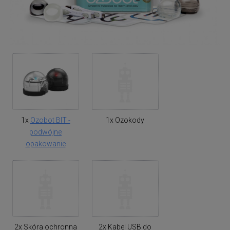
1x
Ozobot BIT -
1x Ozokody
podwójne
opakowanie
2x Skóra ochronna
2x Kabel USB do