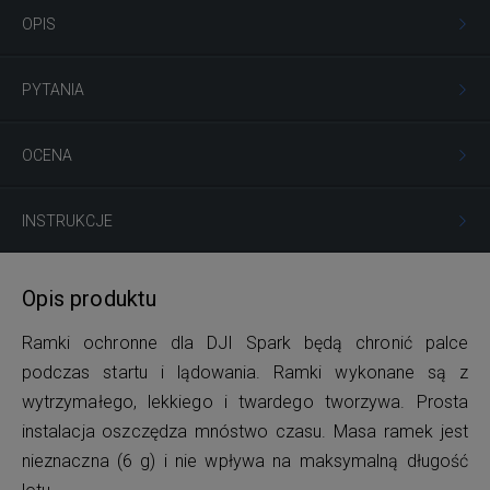
OPIS
PYTANIA
OCENA
INSTRUKCJE
Opis produktu
Ramki ochronne dla DJI Spark będą chronić palce
podczas startu i lądowania. Ramki wykonane są z
wytrzymałego, lekkiego i twardego tworzywa. Prosta
instalacja oszczędza mnóstwo czasu. Masa ramek jest
nieznaczna (6 g) i nie wpływa na maksymalną długość