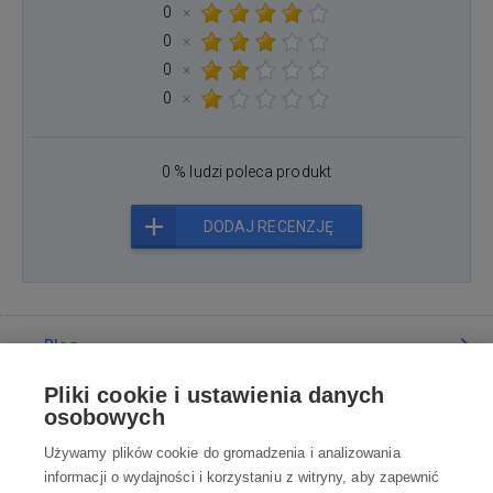
0
×
0
×
0
×
0
×
0 % ludzi poleca produkt
DODAJ RECENZJĘ
Blog
Pliki cookie i ustawienia danych
Poradnia
osobowych
Używamy plików cookie do gromadzenia i analizowania
Wszystko o zakupach
informacji o wydajności i korzystaniu z witryny, aby zapewnić