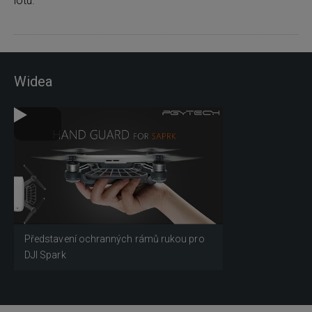
lotu.
Widea
Představení ochranných rámů rukou pro
DJI Spark