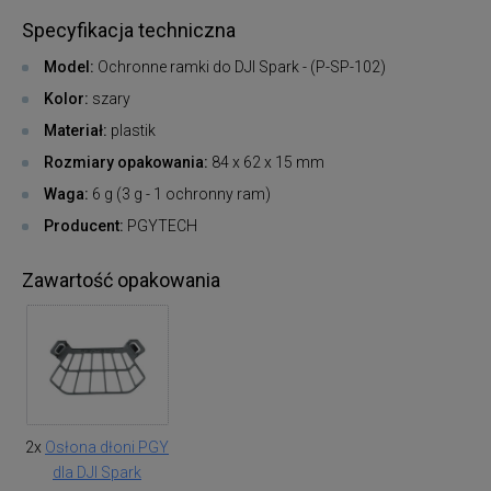
Specyfikacja techniczna
Model:
Ochronne ramki do DJI Spark - (P-SP-102)
Kolor:
szary
Materiał:
plastik
Rozmiary opakowania:
84 x 62 x 15 mm
Waga:
6 g (3 g - 1 ochronny ram)
Producent:
PGYTECH
Zawartość opakowania
2x
Osłona dłoni PGY
dla DJI Spark