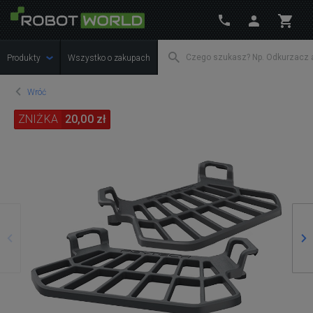
Produkty
Wszystko o zakupach
Wróć
ZNIŻKA
20,00 zł
Poprzedni
Na